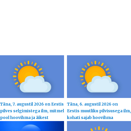
Täna, 7. augustil 2026 on Eestis
Täna, 6. augustil 2026 on
pilves selgimistega ilm, mitmel
Eestis muutliku pilvisusega ilm,
pool hoovihma ja äikest
kohati sajab hoovihma