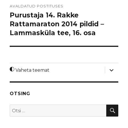
Navigeerimine
AVALDATUD POSTITUSES
Purustaja 14. Rakke
Rattamaraton 2014 pildid –
Lammasküla tee, 16. osa
laienda
Vaheta teemat
alamme
OTSING
OTS
Otsi: