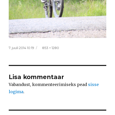
Postitatud
Täissuurus
7. juuli 2014 10:19
853 × 1280
Lisa kommentaar
Vabandust, kommenteerimiseks pead
sisse
logima
.