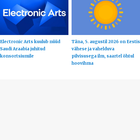
Electronic Arts kuulub nüüd
Täna, 5. augustil 2026 on Eestis
Saudi Araabia juhitud
vähese ja vahelduva
konsortsiumile
pilvisusega ilm, saartel õhtul
hoovihma