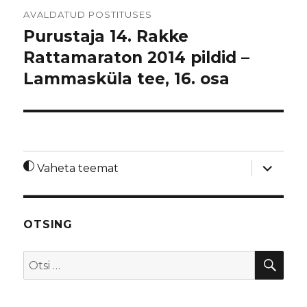
Navigeerimine
AVALDATUD POSTITUSES
Purustaja 14. Rakke
Rattamaraton 2014 pildid –
Lammasküla tee, 16. osa
laienda
Vaheta teemat
alamme
OTSING
OTS
Otsi: