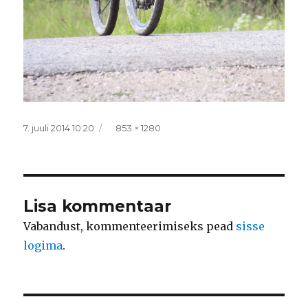
Postitatud
Täissuurus
7. juuli 2014 10:20
853 × 1280
Lisa kommentaar
Vabandust, kommenteerimiseks pead
sisse
logima
.