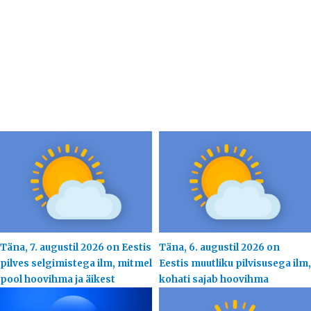
Täna, 7. augustil 2026 on Eestis
Täna, 6. augustil 2026 on
pilves selgimistega ilm, mitmel
Eestis muutliku pilvisusega ilm,
pool hoovihma ja äikest
kohati sajab hoovihma