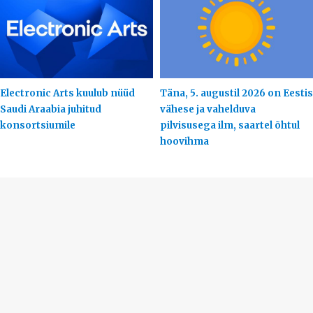
Electronic Arts kuulub nüüd
Täna, 5. augustil 2026 on Eestis
Saudi Araabia juhitud
vähese ja vahelduva
konsortsiumile
pilvisusega ilm, saartel õhtul
hoovihma