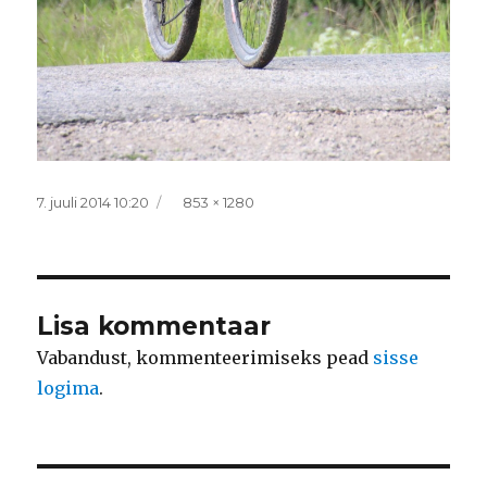
Postitatud
Täissuurus
7. juuli 2014 10:20
853 × 1280
Lisa kommentaar
Vabandust, kommenteerimiseks pead
sisse
logima
.