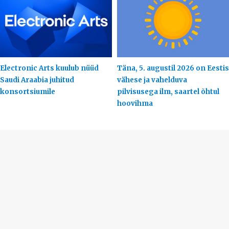
Electronic Arts kuulub nüüd
Täna, 5. augustil 2026 on Eestis
Saudi Araabia juhitud
vähese ja vahelduva
konsortsiumile
pilvisusega ilm, saartel õhtul
hoovihma