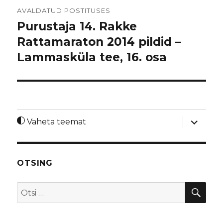
Navigeerimine
AVALDATUD POSTITUSES
Purustaja 14. Rakke
Rattamaraton 2014 pildid –
Lammasküla tee, 16. osa
laienda
Vaheta teemat
alamme
OTSING
OTS
Otsi: