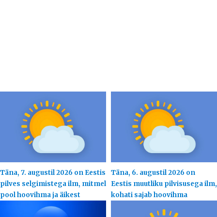
Täna, 7. augustil 2026 on Eestis
Täna, 6. augustil 2026 on
pilves selgimistega ilm, mitmel
Eestis muutliku pilvisusega ilm,
pool hoovihma ja äikest
kohati sajab hoovihma