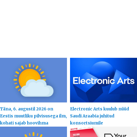
Täna, 6. augustil 2026 on
Electronic Arts kuulub nüüd
Eestis muutliku pilvisusega ilm,
Saudi Araabia juhitud
kohati sajab hoovihma
konsortsiumile