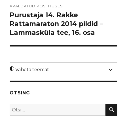
Navigeerimine
AVALDATUD POSTITUSES
Purustaja 14. Rakke
Rattamaraton 2014 pildid –
Lammasküla tee, 16. osa
laienda
Vaheta teemat
alamme
OTSING
OTS
Otsi: