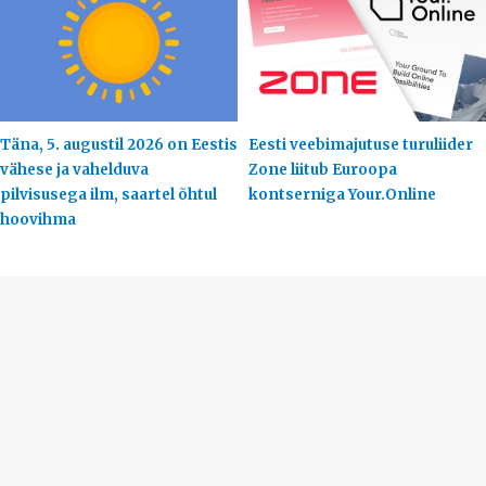
Täna, 5. augustil 2026 on Eestis
Eesti veebimajutuse turuliider
vähese ja vahelduva
Zone liitub Euroopa
pilvisusega ilm, saartel õhtul
kontserniga Your.Online
hoovihma