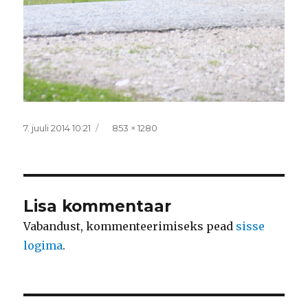
Postitatud
Täissuurus
7. juuli 2014 10:21
853 × 1280
Lisa kommentaar
Vabandust, kommenteerimiseks pead
sisse
logima
.