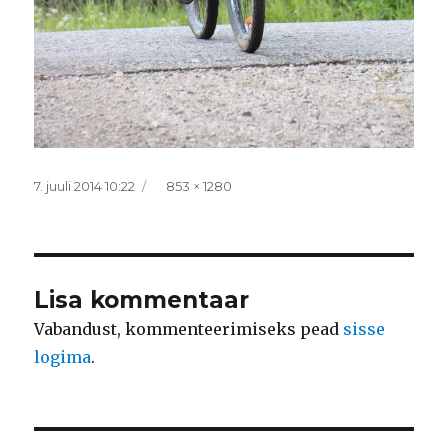
Postitatud
Täissuurus
7. juuli 2014 10:22
853 × 1280
Lisa kommentaar
Vabandust, kommenteerimiseks pead
sisse
logima
.