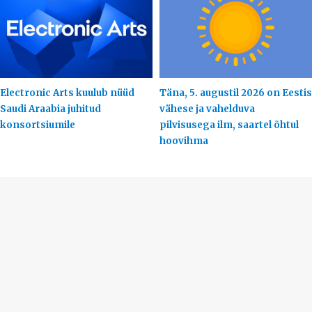
Electronic Arts kuulub nüüd
Täna, 5. augustil 2026 on Eestis
Saudi Araabia juhitud
vähese ja vahelduva
konsortsiumile
pilvisusega ilm, saartel õhtul
hoovihma