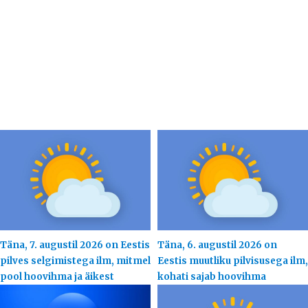
Täna, 7. augustil 2026 on Eestis
Täna, 6. augustil 2026 on
pilves selgimistega ilm, mitmel
Eestis muutliku pilvisusega ilm,
pool hoovihma ja äikest
kohati sajab hoovihma