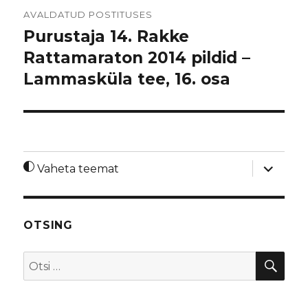
Navigeerimine
AVALDATUD POSTITUSES
Purustaja 14. Rakke
Rattamaraton 2014 pildid –
Lammasküla tee, 16. osa
laienda
Vaheta teemat
alamme
OTSING
OTS
Otsi: