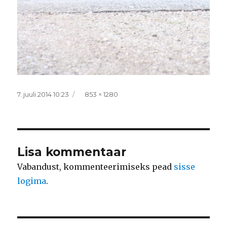
Postitatud
Täissuurus
7. juuli 2014 10:23
853 × 1280
Lisa kommentaar
Vabandust, kommenteerimiseks pead
sisse
logima
.