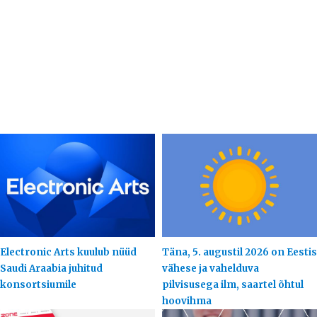
Electronic Arts kuulub nüüd
Täna, 5. augustil 2026 on Eestis
Saudi Araabia juhitud
vähese ja vahelduva
konsortsiumile
pilvisusega ilm, saartel õhtul
hoovihma