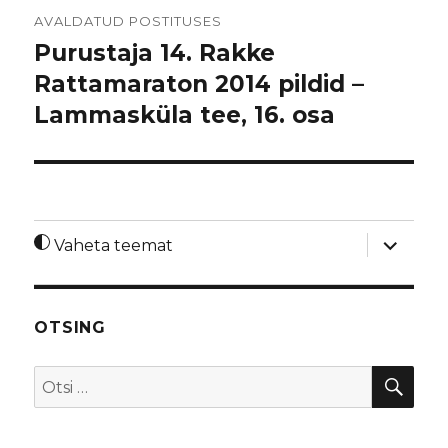
Navigeerimine
AVALDATUD POSTITUSES
Purustaja 14. Rakke
Rattamaraton 2014 pildid –
Lammasküla tee, 16. osa
laienda
Vaheta teemat
alamme
OTSING
OTS
Otsi: