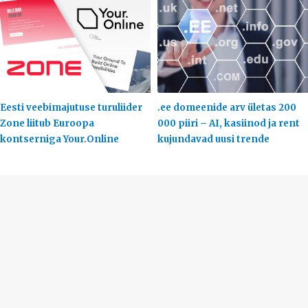
Eesti veebimajutuse turuliider
.ee domeenide arv ületas 200
Zone liitub Euroopa
000 piiri – AI, kasiinod ja rent
kontserniga Your.Online
kujundavad uusi trende