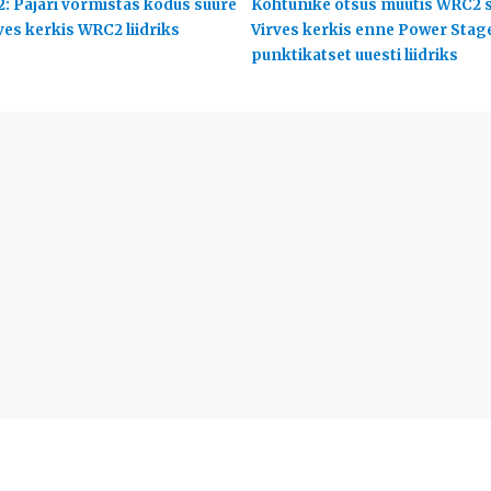
2: Pajari vormistas kodus suure
Kohtunike otsus muutis WRC2 s
ves kerkis WRC2 liidriks
Virves kerkis enne Power Stag
punktikatset uuesti liidriks