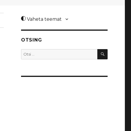
Vaheta teemat
OTSING
OTSI
Otsi: