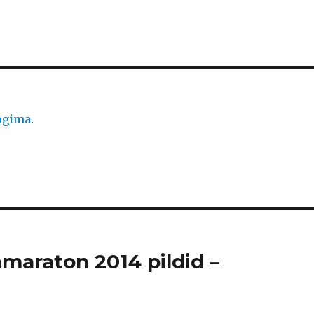
logima
.
amaraton 2014 pildid –