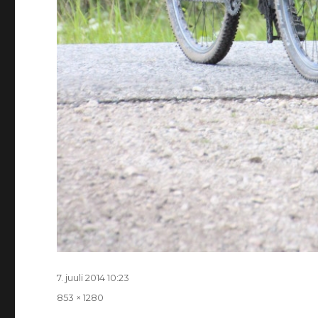
Postitatud
7. juuli 2014 10:23
Täissuurus
853 × 1280