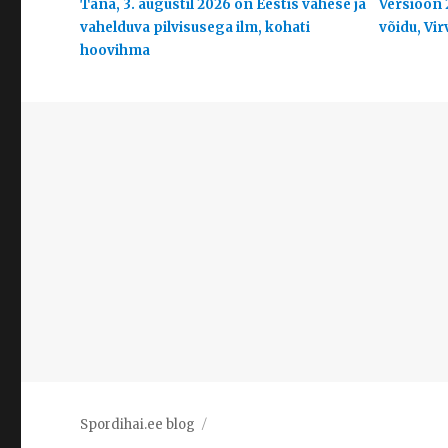
Täna, 3. augustil 2026 on Eestis vähese ja
Versioon 
vahelduva pilvisusega ilm, kohati
võidu, Vir
hoovihma
Spordihai.ee blog