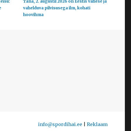
eisu:
Täna, 2. augustil 2026 on Eestis vähese ja
e
vahelduva pilvisusega ilm, kohati
hoovihma
info@spordihai.ee
|
Reklaam