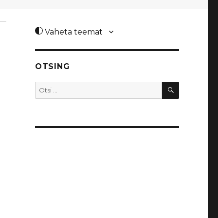
Vaheta teemat
OTSING
OTSI
Otsi: