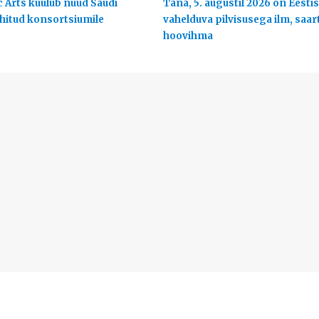
c Arts kuulub nüüd Saudi
Täna, 5. augustil 2026 on Eestis
uhitud konsortsiumile
vahelduva pilvisusega ilm, saart
hoovihma