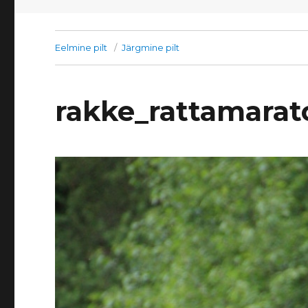
Eelmine pilt
Järgmine pilt
rakke_rattamarat