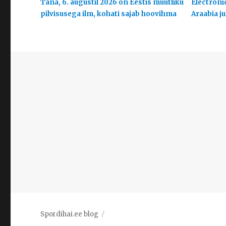
Täna, 6. augustil 2026 on Eestis muutliku
Electroni
pilvisusega ilm, kohati sajab hoovihma
Araabia j
Spordihai.ee blog