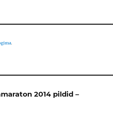
logima
.
amaraton 2014 pildid –