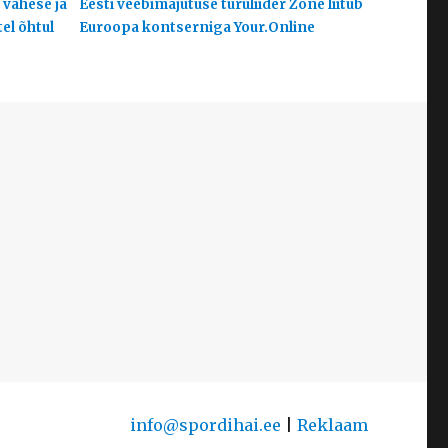
 vähese ja
Eesti veebimajutuse turuliider Zone liitub
el õhtul
Euroopa kontserniga Your.Online
info@spordihai.ee
|
Reklaam