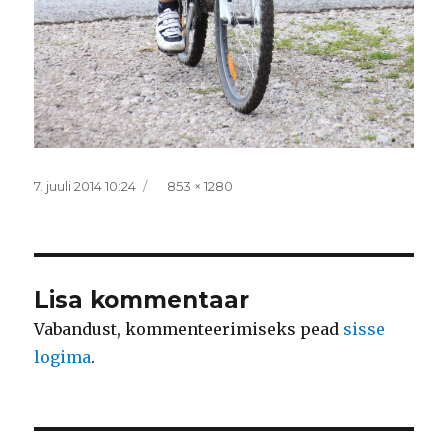
Postitatud
Täissuurus
7. juuli 2014 10:24
853 × 1280
Lisa kommentaar
Vabandust, kommenteerimiseks pead
sisse
logima
.