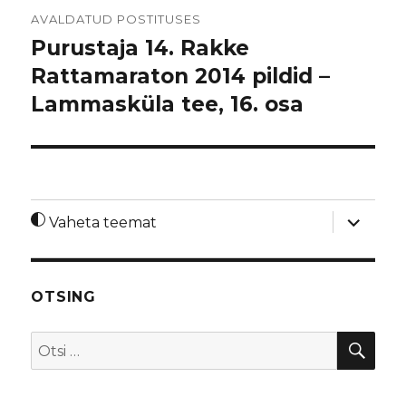
Navigeerimine
AVALDATUD POSTITUSES
Purustaja 14. Rakke
Rattamaraton 2014 pildid –
Lammasküla tee, 16. osa
laienda
Vaheta teemat
alamme
OTSING
OTS
Otsi: