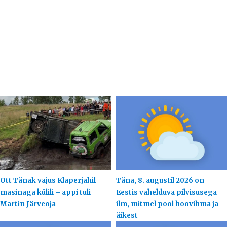
Ott Tänak vajus Klaperjahil
Täna, 8. augustil 2026 on
masinaga külili – appi tuli
Eestis vahelduva pilvisusega
Martin Järveoja
ilm, mitmel pool hoovihma ja
äikest