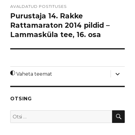
Navigeerimine
AVALDATUD POSTITUSES
Purustaja 14. Rakke
Rattamaraton 2014 pildid –
Lammasküla tee, 16. osa
laienda
Vaheta teemat
alamme
OTSING
OTS
Otsi: