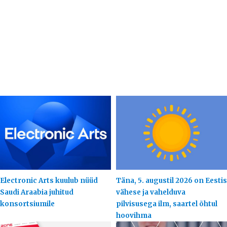
Electronic Arts kuulub nüüd
Täna, 5. augustil 2026 on Eestis
Saudi Araabia juhitud
vähese ja vahelduva
konsortsiumile
pilvisusega ilm, saartel õhtul
hoovihma