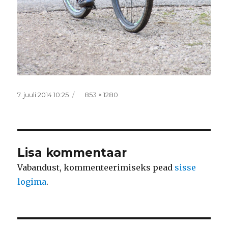
Postitatud
Täissuurus
7. juuli 2014 10:25
853 × 1280
Lisa kommentaar
Vabandust, kommenteerimiseks pead
sisse
logima
.