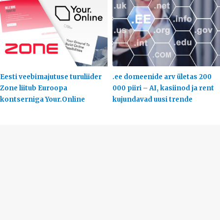
Eesti veebimajutuse turuliider
.ee domeenide arv ületas 200
Zone liitub Euroopa
000 piiri – AI, kasiinod ja rent
kontserniga Your.Online
kujundavad uusi trende