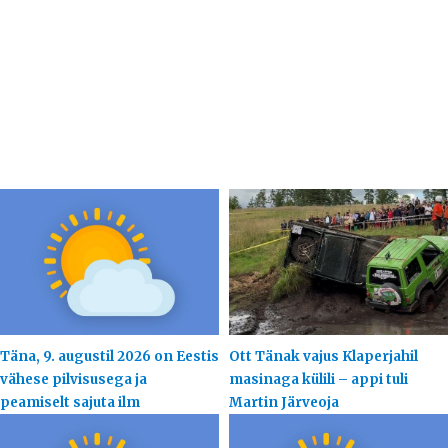
Täna, 9. augustil 2026 on Eestis
Ott Tänak vajus Klaperjahil
vähese pilvisusega ja
masinaga külili – appi tuli
peamiselt sajuta ilm
Martin Järveoja