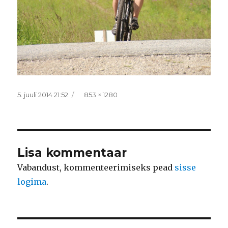
Postitatud
Täissuurus
5. juuli 2014 21:52
853 × 1280
Lisa kommentaar
Vabandust, kommenteerimiseks pead
sisse
logima
.