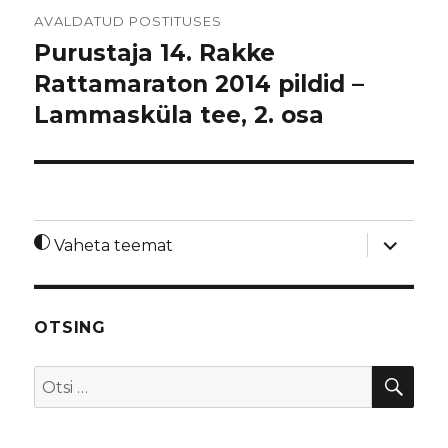
Navigeerimine
AVALDATUD POSTITUSES
Purustaja 14. Rakke
Rattamaraton 2014 pildid –
Lammasküla tee, 2. osa
laienda
Vaheta teemat
alamme
OTSING
OTS
Otsi: