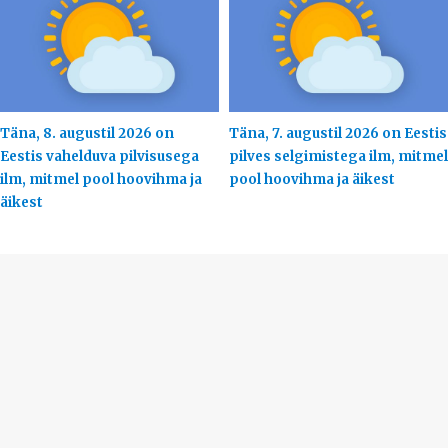
Täna, 8. augustil 2026 on
Täna, 7. augustil 2026 on Eestis
Eestis vahelduva pilvisusega
pilves selgimistega ilm, mitmel
ilm, mitmel pool hoovihma ja
pool hoovihma ja äikest
äikest