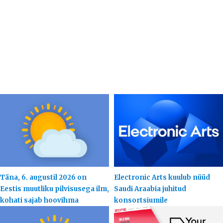
Täna, 6. augustil 2026 on
Electronic Arts kuulub nüüd
Eestis muutliku pilvisusega ilm,
Saudi Araabia juhitud
kohati sajab hoovihma
konsortsiumile