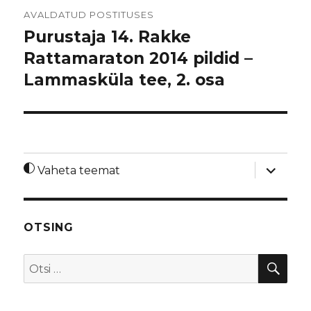
Navigeerimine
AVALDATUD POSTITUSES
Purustaja 14. Rakke
Rattamaraton 2014 pildid –
Lammasküla tee, 2. osa
laienda
Vaheta teemat
alamme
OTSING
OTS
Otsi: