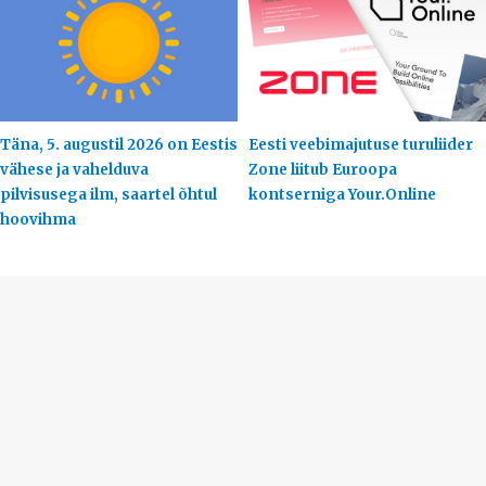
Täna, 5. augustil 2026 on Eestis
Eesti veebimajutuse turuliider
vähese ja vahelduva
Zone liitub Euroopa
pilvisusega ilm, saartel õhtul
kontserniga Your.Online
hoovihma