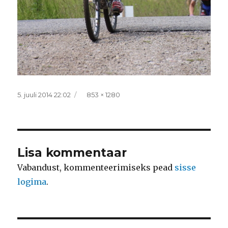
Postitatud
Täissuurus
5. juuli 2014 22:02
853 × 1280
Lisa kommentaar
Vabandust, kommenteerimiseks pead
sisse
logima
.