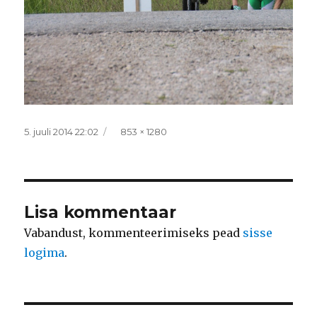
Postitatud
Täissuurus
5. juuli 2014 22:02
853 × 1280
Lisa kommentaar
Vabandust, kommenteerimiseks pead
sisse
logima
.