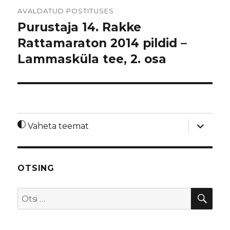
Navigeerimine
AVALDATUD POSTITUSES
Purustaja 14. Rakke
Rattamaraton 2014 pildid –
Lammasküla tee, 2. osa
laienda
Vaheta teemat
alamme
OTSING
OTS
Otsi: