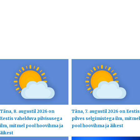
Täna, 8. augustil 2026 on
Täna, 7. augustil 2026 on Eestis
Eestis vahelduva pilvisusega
pilves selgimistega ilm, mitmel
ilm, mitmel pool hoovihma ja
pool hoovihma ja äikest
äikest