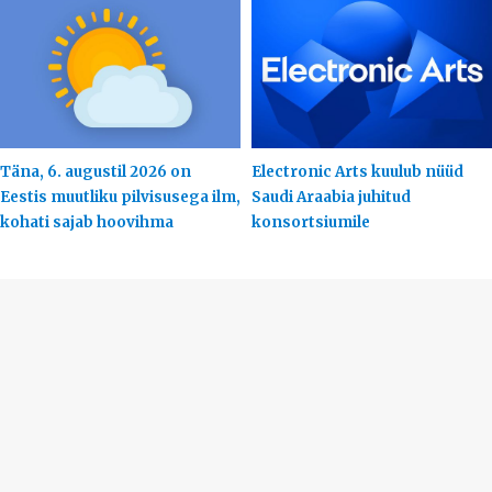
Täna, 6. augustil 2026 on
Electronic Arts kuulub nüüd
Eestis muutliku pilvisusega ilm,
Saudi Araabia juhitud
kohati sajab hoovihma
konsortsiumile