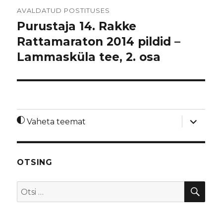
Navigeerimine
AVALDATUD POSTITUSES
Purustaja 14. Rakke
Rattamaraton 2014 pildid –
Lammasküla tee, 2. osa
laienda
Vaheta teemat
alamme
OTSING
OTS
Otsi: