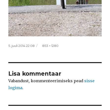
Postitatud
Täissuurus
5. juuli 2014 22:08
853 × 1280
Lisa kommentaar
Vabandust, kommenteerimiseks pead
sisse
logima
.