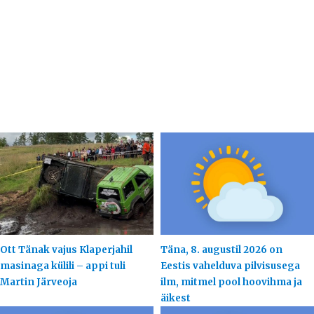
Ott Tänak vajus Klaperjahil
Täna, 8. augustil 2026 on
masinaga külili – appi tuli
Eestis vahelduva pilvisusega
Martin Järveoja
ilm, mitmel pool hoovihma ja
äikest