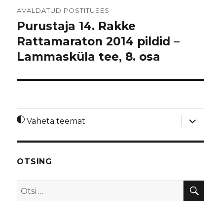
Navigeerimine
AVALDATUD POSTITUSES
Purustaja 14. Rakke
Rattamaraton 2014 pildid –
Lammasküla tee, 8. osa
laienda
Vaheta teemat
alamme
OTSING
OTS
Otsi: