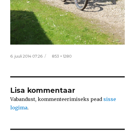
Postitatud
Täissuurus
6. juuli 2014 07:26
853 × 1280
Lisa kommentaar
Vabandust, kommenteerimiseks pead
sisse
logima
.