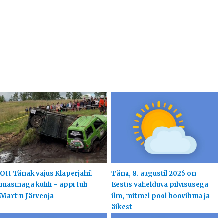
Ott Tänak vajus Klaperjahil
Täna, 8. augustil 2026 on
masinaga külili – appi tuli
Eestis vahelduva pilvisusega
Martin Järveoja
ilm, mitmel pool hoovihma ja
äikest