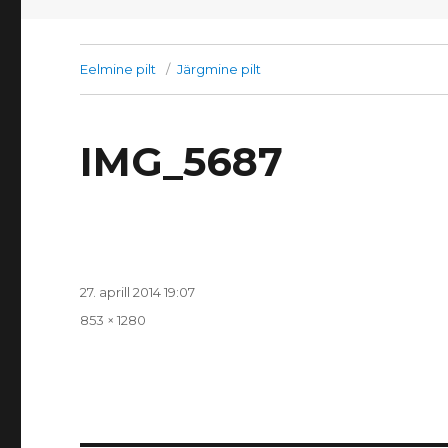
Eelmine pilt
Järgmine pilt
IMG_5687
Postitatud
27. aprill 2014 19:07
Täissuurus
853 × 1280