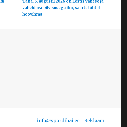
udi
Täna, 5. augustil 2026 on Eestis vähese ja
vahelduva pilvisusega ilm, saartel õhtul
hoovihma
info@spordihai.ee
|
Reklaam