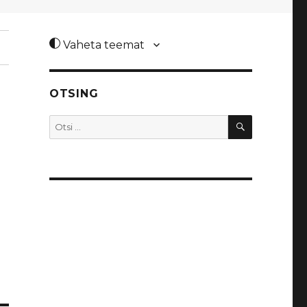
Vaheta teemat
OTSING
OTSI
Otsi: