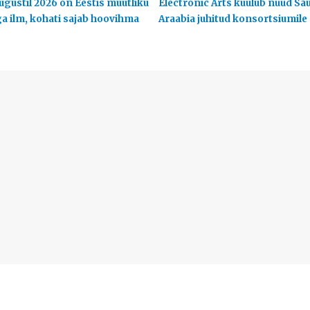
ugustil 2026 on Eestis muutliku
Electronic Arts kuulub nüüd Sa
ga ilm, kohati sajab hoovihma
Araabia juhitud konsortsiumile