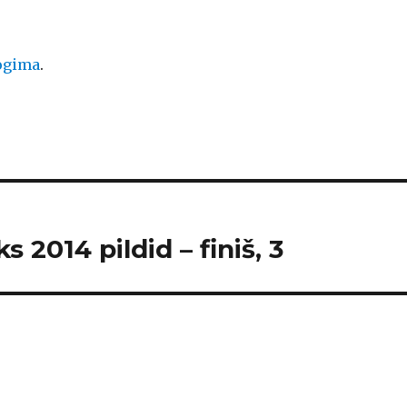
logima
.
2014 pildid – finiš, 3