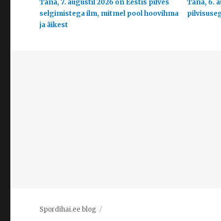
Täna, 7. augustil 2026 on Eestis pilves
Täna, 6. a
selgimistega ilm, mitmel pool hoovihma
pilvisuse
ja äikest
Spordihai.ee blog