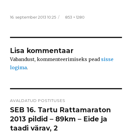
Postitatud
Täissuurus
16. september 2013 10:25
853 × 1280
Lisa kommentaar
Vabandust, kommenteerimiseks pead
sisse
logima
.
Navigeerimine
AVALDATUD POSTITUSES
SEB 16. Tartu Rattamaraton
2013 pildid – 89km – Eide ja
taadi värav, 2