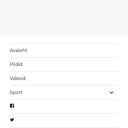
Avaleht
Pildid
Videod
laienda
Sport
alamme