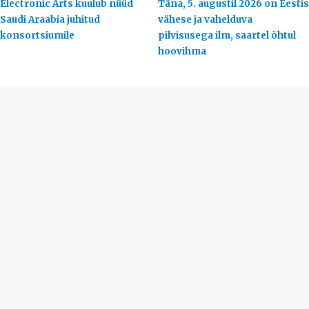
Electronic Arts kuulub nüüd
Täna, 5. augustil 2026 on Eestis
Saudi Araabia juhitud
vähese ja vahelduva
konsortsiumile
pilvisusega ilm, saartel õhtul
hoovihma