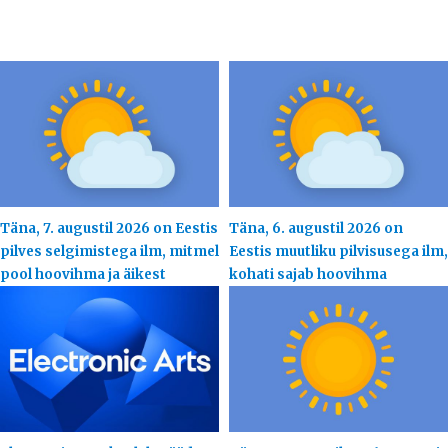
Täna, 7. augustil 2026 on Eestis
Täna, 6. augustil 2026 on
pilves selgimistega ilm, mitmel
Eestis muutliku pilvisusega ilm,
pool hoovihma ja äikest
kohati sajab hoovihma