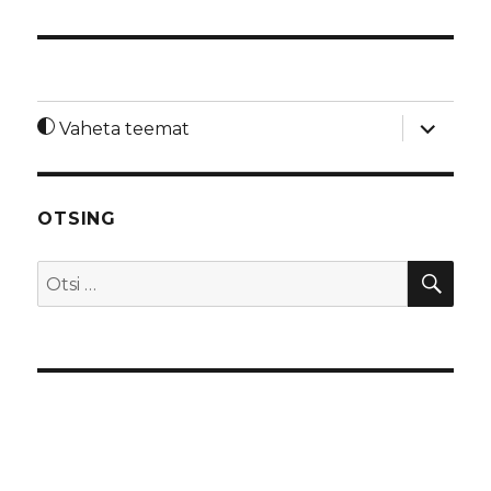
laienda
Vaheta teemat
alamme
OTSING
OTS
Otsi: