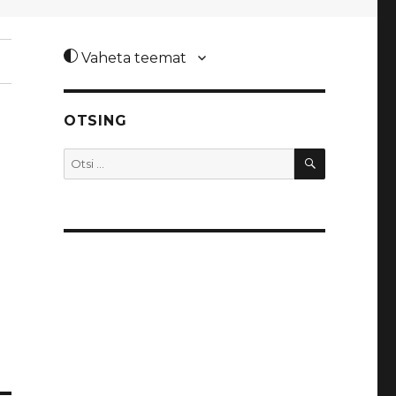
Vaheta teemat
OTSING
OTSI
Otsi: