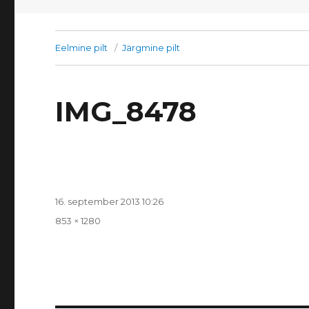
Eelmine pilt
Järgmine pilt
IMG_8478
Postitatud
16. september 2013 10:26
Täissuurus
853 × 1280