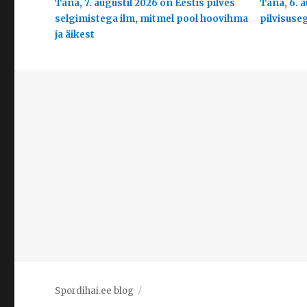
Täna, 7. augustil 2026 on Eestis pilves
Täna, 6. a
selgimistega ilm, mitmel pool hoovihma
pilvisuse
ja äikest
Spordihai.ee blog