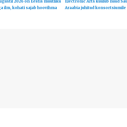
ugustil 2026 on Eestis muutliku
Electronic Arts kuulub nüüd Sa
ga ilm, kohati sajab hoovihma
Araabia juhitud konsortsiumile