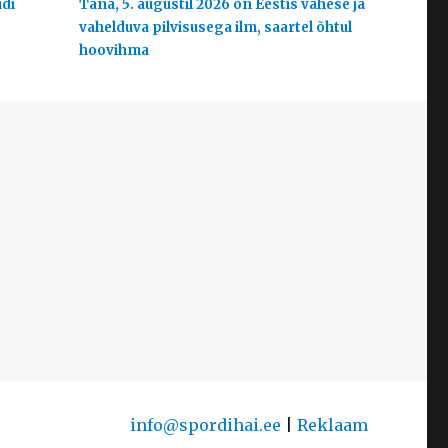
udi
Täna, 5. augustil 2026 on Eestis vähese ja
vahelduva pilvisusega ilm, saartel õhtul
hoovihma
info@spordihai.ee
|
Reklaam