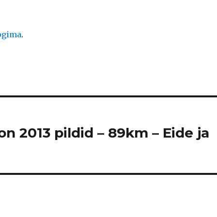
logima
.
n 2013 pildid – 89km – Eide ja