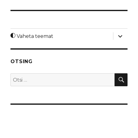
laienda
Vaheta teemat
alamme
OTSING
OTS
Otsi: