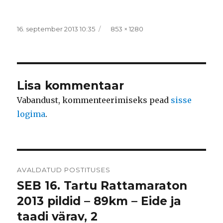
Postitatud
Täissuurus
16. september 2013 10:35
853 × 1280
Lisa kommentaar
Vabandust, kommenteerimiseks pead
sisse
logima
.
Navigeerimine
AVALDATUD POSTITUSES
SEB 16. Tartu Rattamaraton
2013 pildid – 89km – Eide ja
taadi värav, 2