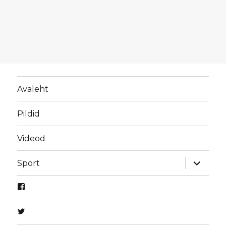
Avaleht
Pildid
Videod
laienda
Sport
alamme