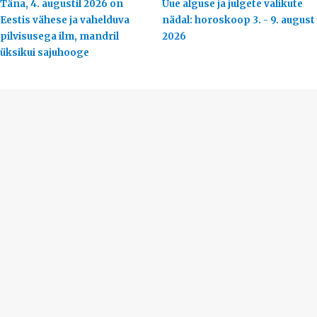
Täna, 4. augustil 2026 on
Uue alguse ja julgete valikute
Eestis vähese ja vahelduva
nädal: horoskoop 3. - 9. august
pilvisusega ilm, mandril
2026
üksikui sajuhooge