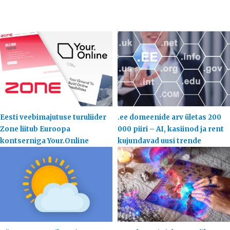
Eesti veebimajutuse turuliider
.ee domeenide arv ületas 200
Zone liitub Euroopa
000 piiri – AI, kasiinod ja rent
kontserniga Your.Online
kujundavad uusi trende