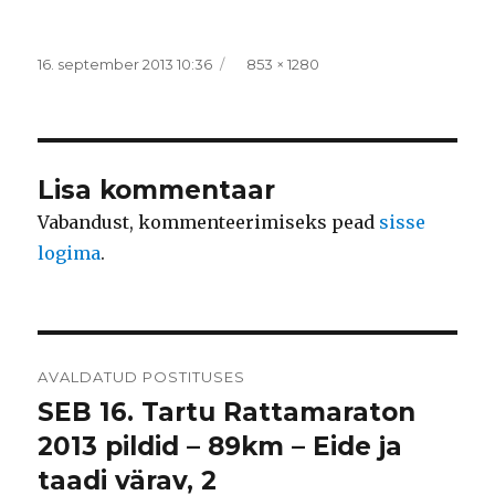
Postitatud
Täissuurus
16. september 2013 10:36
853 × 1280
Lisa kommentaar
Vabandust, kommenteerimiseks pead
sisse
logima
.
Navigeerimine
AVALDATUD POSTITUSES
SEB 16. Tartu Rattamaraton
2013 pildid – 89km – Eide ja
taadi värav, 2