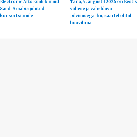
Electronic Arts kuulub nüüd
Täna, 5. augustil 2026 on Eestis
Saudi Araabia juhitud
vähese ja vahelduva
konsortsiumile
pilvisusega ilm, saartel õhtul
hoovihma