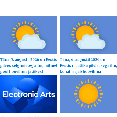
Täna, 7. augustil 2026 on Eestis
Täna, 6. augustil 2026 on
pilves selgimistega ilm, mitmel
Eestis muutliku pilvisusega ilm,
pool hoovihma ja äikest
kohati sajab hoovihma