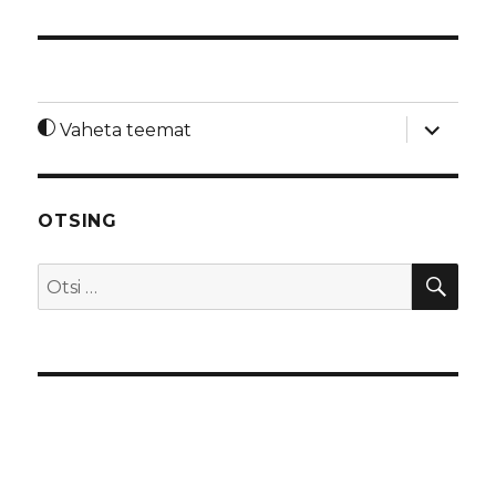
laienda
Vaheta teemat
alamme
OTSING
OTS
Otsi: