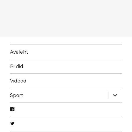
Avaleht
Pildid
Videod
laienda
Sport
alamme