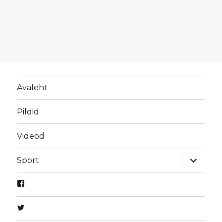
Avaleht
Pildid
Videod
laienda
Sport
alamme