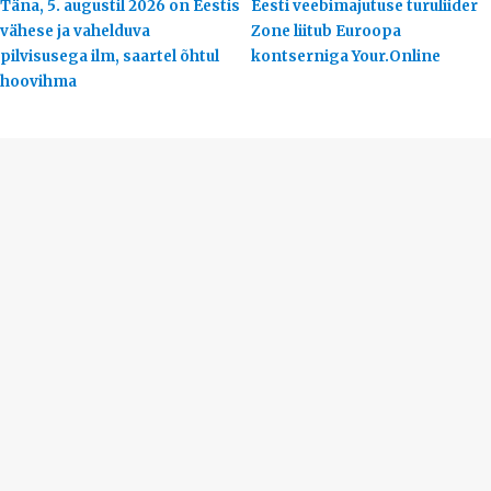
Täna, 5. augustil 2026 on Eestis
Eesti veebimajutuse turuliider
vähese ja vahelduva
Zone liitub Euroopa
pilvisusega ilm, saartel õhtul
kontserniga Your.Online
hoovihma