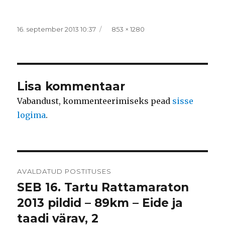
Postitatud
Täissuurus
16. september 2013 10:37
853 × 1280
Lisa kommentaar
Vabandust, kommenteerimiseks pead
sisse
logima
.
Navigeerimine
AVALDATUD POSTITUSES
SEB 16. Tartu Rattamaraton
2013 pildid – 89km – Eide ja
taadi värav, 2