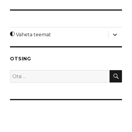
laienda
Vaheta teemat
alamme
OTSING
OTS
Otsi: