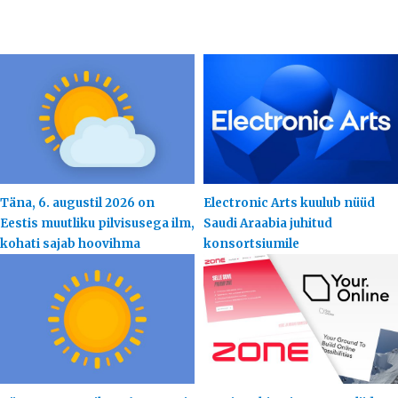
Täna, 6. augustil 2026 on
Electronic Arts kuulub nüüd
Eestis muutliku pilvisusega ilm,
Saudi Araabia juhitud
kohati sajab hoovihma
konsortsiumile