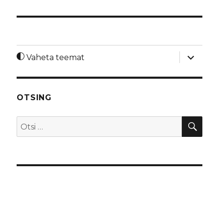
laienda
Vaheta teemat
alamme
OTSING
OTS
Otsi: