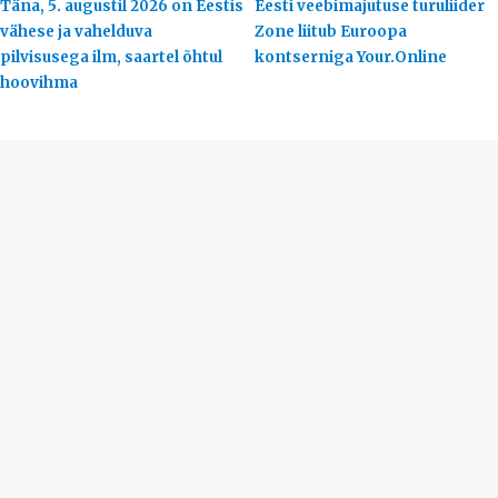
Täna, 5. augustil 2026 on Eestis
Eesti veebimajutuse turuliider
vähese ja vahelduva
Zone liitub Euroopa
pilvisusega ilm, saartel õhtul
kontserniga Your.Online
hoovihma