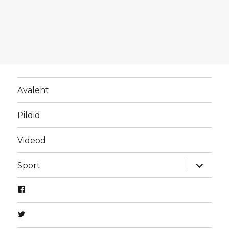
Avaleht
Pildid
Videod
laienda
Sport
alamme