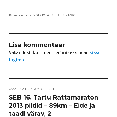
Postitatud
Täissuurus
16. september 2013 10:46
853 × 1280
Lisa kommentaar
Vabandust, kommenteerimiseks pead
sisse
logima
.
Navigeerimine
AVALDATUD POSTITUSES
SEB 16. Tartu Rattamaraton
2013 pildid – 89km – Eide ja
taadi värav, 2