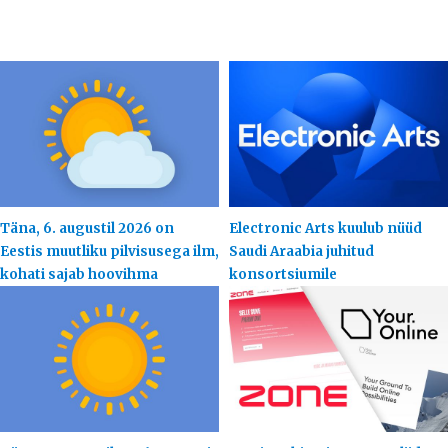
Täna, 6. augustil 2026 on
Electronic Arts kuulub nüüd
Eestis muutliku pilvisusega ilm,
Saudi Araabia juhitud
kohati sajab hoovihma
konsortsiumile