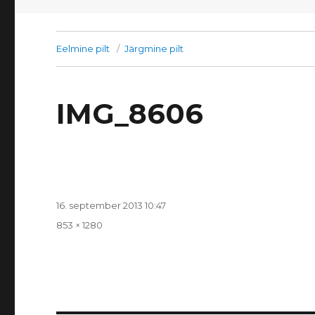
Eelmine pilt
Järgmine pilt
IMG_8606
Postitatud
16. september 2013 10:47
Täissuurus
853 × 1280