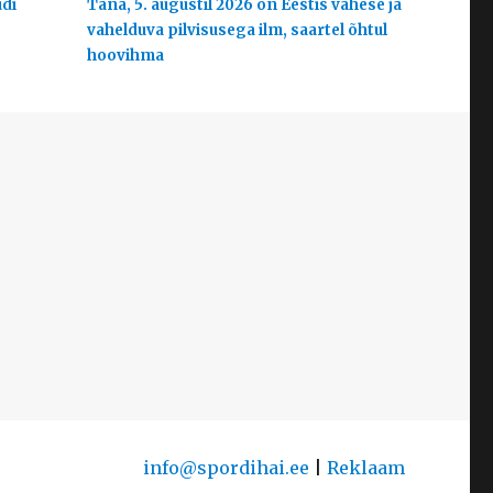
udi
Täna, 5. augustil 2026 on Eestis vähese ja
vahelduva pilvisusega ilm, saartel õhtul
hoovihma
info@spordihai.ee
|
Reklaam