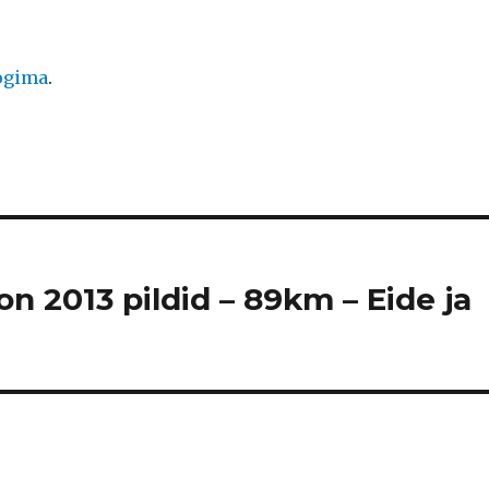
logima
.
n 2013 pildid – 89km – Eide ja