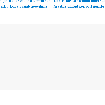
ugustil 2026 on Eestis muutliku
Electronic Arts kuulub nüüd Sa
ga ilm, kohati sajab hoovihma
Araabia juhitud konsortsiumile