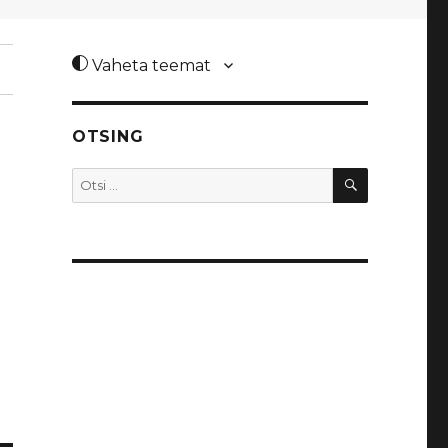
Vaheta teemat
OTSING
OTSI
Otsi: