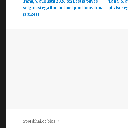
Täna, 7. augustil 2026 on Eestis pilves
Täna, 6. a
selgimistega ilm, mitmel pool hoovihma
pilvisuse
ja äikest
Spordihai.ee blog