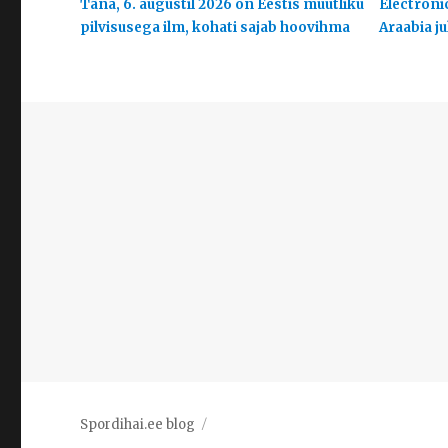
Täna, 6. augustil 2026 on Eestis muutliku
Electroni
pilvisusega ilm, kohati sajab hoovihma
Araabia j
Spordihai.ee blog