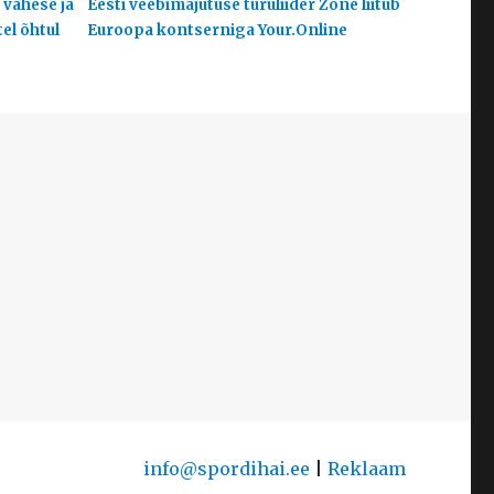
 vähese ja
Eesti veebimajutuse turuliider Zone liitub
el õhtul
Euroopa kontserniga Your.Online
info@spordihai.ee
|
Reklaam