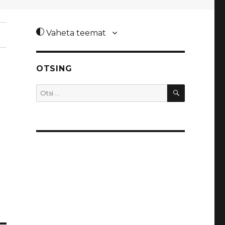
Vaheta teemat
OTSING
OTSI
Otsi: