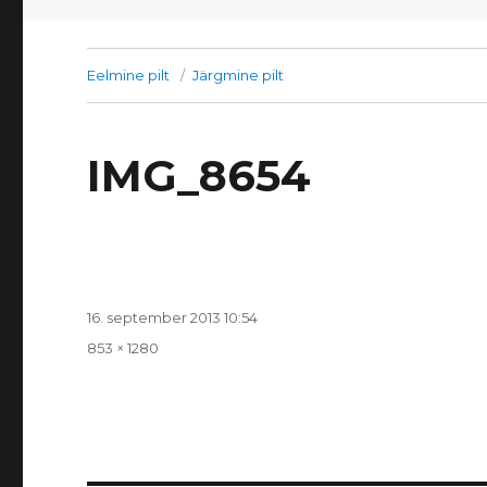
Eelmine pilt
Järgmine pilt
IMG_8654
Postitatud
16. september 2013 10:54
Täissuurus
853 × 1280