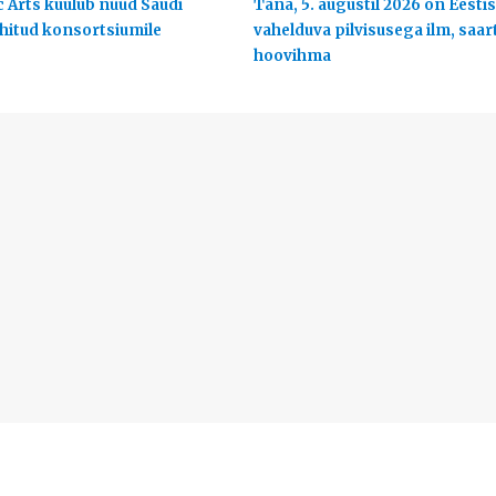
c Arts kuulub nüüd Saudi
Täna, 5. augustil 2026 on Eestis
uhitud konsortsiumile
vahelduva pilvisusega ilm, saart
hoovihma