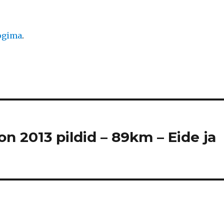
logima
.
n 2013 pildid – 89km – Eide ja