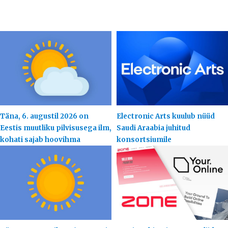
Täna, 6. augustil 2026 on
Electronic Arts kuulub nüüd
Eestis muutliku pilvisusega ilm,
Saudi Araabia juhitud
kohati sajab hoovihma
konsortsiumile