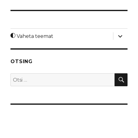
laienda
Vaheta teemat
alamme
OTSING
OTS
Otsi: