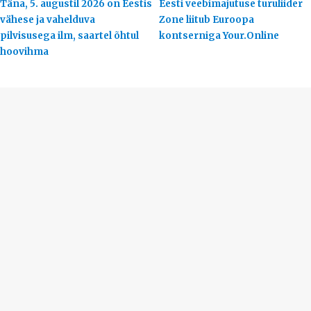
Täna, 5. augustil 2026 on Eestis
Eesti veebimajutuse turuliider
vähese ja vahelduva
Zone liitub Euroopa
pilvisusega ilm, saartel õhtul
kontserniga Your.Online
hoovihma