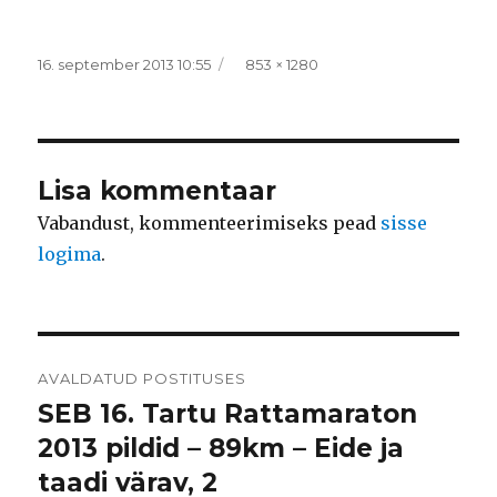
Postitatud
Täissuurus
16. september 2013 10:55
853 × 1280
Lisa kommentaar
Vabandust, kommenteerimiseks pead
sisse
logima
.
Navigeerimine
AVALDATUD POSTITUSES
SEB 16. Tartu Rattamaraton
2013 pildid – 89km – Eide ja
taadi värav, 2