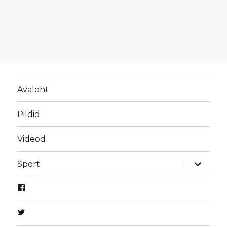
Avaleht
Pildid
Videod
laienda
Sport
alamme