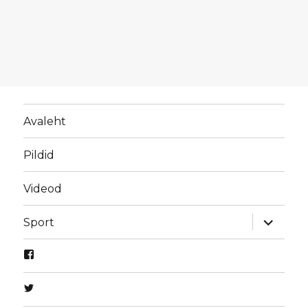
Avaleht
Pildid
Videod
laienda
Sport
alamme