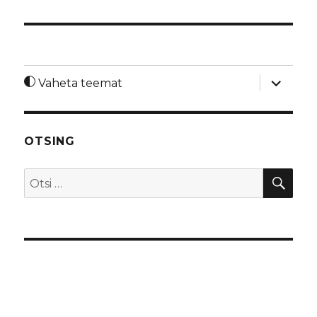
laienda
Vaheta teemat
alamme
OTSING
OTS
Otsi: