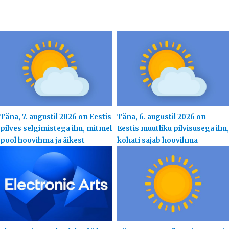
Täna, 7. augustil 2026 on Eestis
Täna, 6. augustil 2026 on
pilves selgimistega ilm, mitmel
Eestis muutliku pilvisusega ilm,
pool hoovihma ja äikest
kohati sajab hoovihma