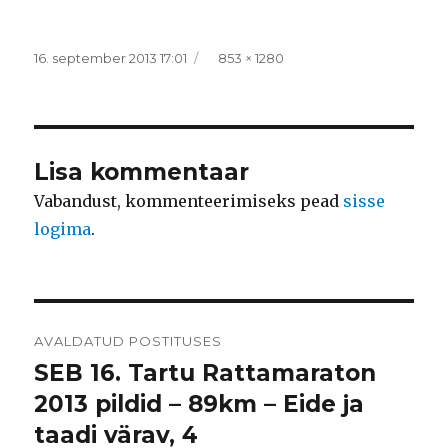
Postitatud
Täissuurus
16. september 2013 17:01
853 × 1280
Lisa kommentaar
Vabandust, kommenteerimiseks pead
sisse
logima
.
Navigeerimine
AVALDATUD POSTITUSES
SEB 16. Tartu Rattamaraton
2013 pildid – 89km – Eide ja
taadi värav, 4