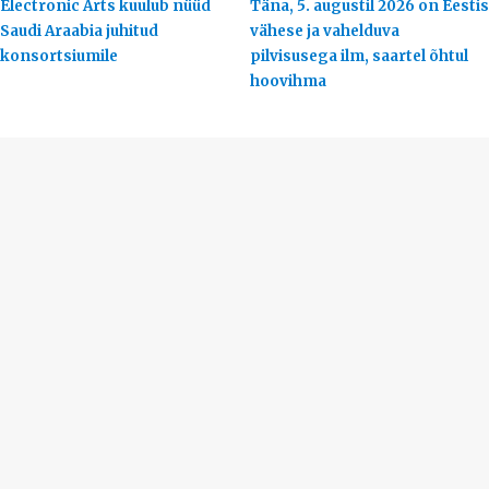
Electronic Arts kuulub nüüd
Täna, 5. augustil 2026 on Eestis
Saudi Araabia juhitud
vähese ja vahelduva
konsortsiumile
pilvisusega ilm, saartel õhtul
hoovihma