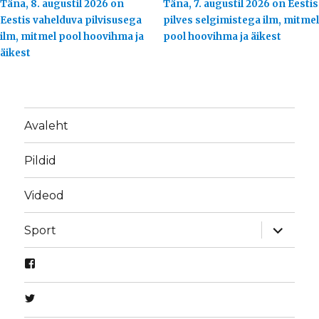
Täna, 8. augustil 2026 on
Täna, 7. augustil 2026 on Eestis
Eestis vahelduva pilvisusega
pilves selgimistega ilm, mitmel
ilm, mitmel pool hoovihma ja
pool hoovihma ja äikest
äikest
Avaleht
Pildid
Videod
laienda
Sport
alamme