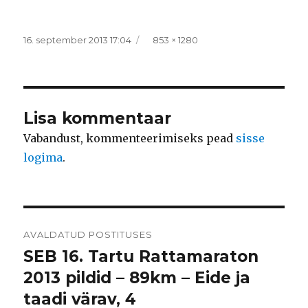
Postitatud
Täissuurus
16. september 2013 17:04
853 × 1280
Lisa kommentaar
Vabandust, kommenteerimiseks pead
sisse
logima
.
Navigeerimine
AVALDATUD POSTITUSES
SEB 16. Tartu Rattamaraton
2013 pildid – 89km – Eide ja
taadi värav, 4