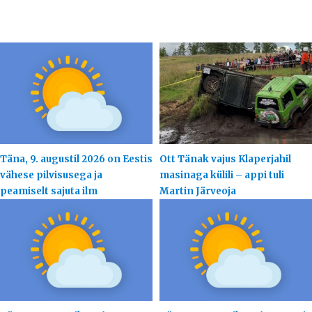
Täna, 9. augustil 2026 on Eestis
Ott Tänak vajus Klaperjahil
vähese pilvisusega ja
masinaga külili – appi tuli
peamiselt sajuta ilm
Martin Järveoja