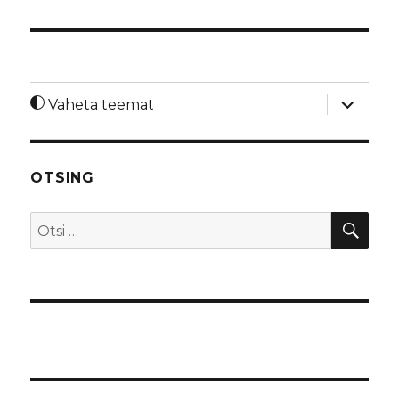
laienda
Vaheta teemat
alamme
OTSING
OTS
Otsi: