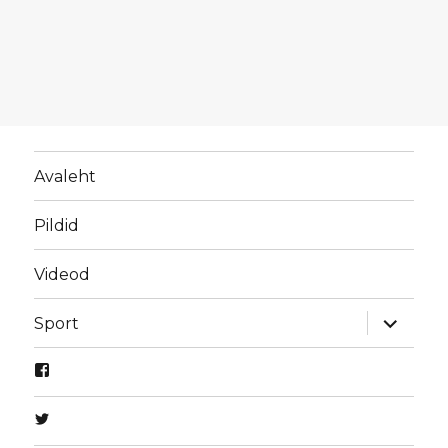
Avaleht
Pildid
Videod
laienda
Sport
alamme