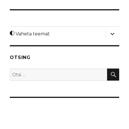
laienda
Vaheta teemat
alamme
OTSING
OTS
Otsi: