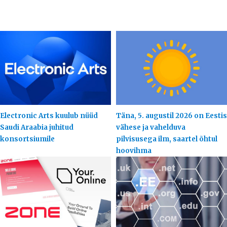
Electronic Arts kuulub nüüd
Täna, 5. augustil 2026 on Eestis
Saudi Araabia juhitud
vähese ja vahelduva
konsortsiumile
pilvisusega ilm, saartel õhtul
hoovihma