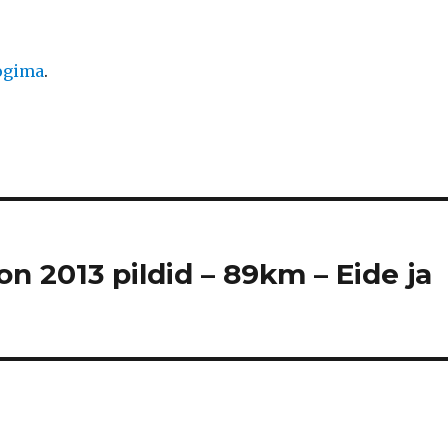
logima
.
n 2013 pildid – 89km – Eide ja