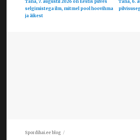
Täna, 7. augustil 2026 on Eestis pilves
Täna, 6. a
selgimistega ilm, mitmel pool hoovihma
pilvisuse
ja äikest
Spordihai.ee blog