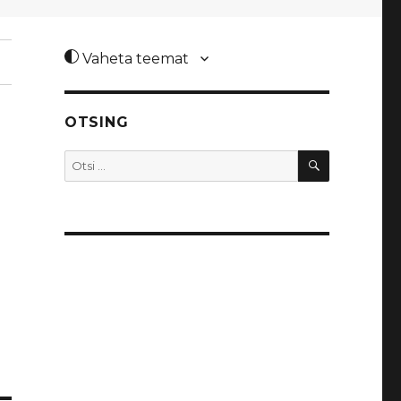
Vaheta teemat
OTSING
OTSI
Otsi: