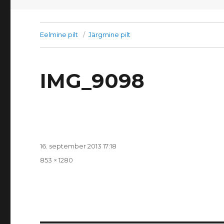
Eelmine pilt
Järgmine pilt
IMG_9098
Postitatud
16. september 2013 17:18
Täissuurus
853 × 1280