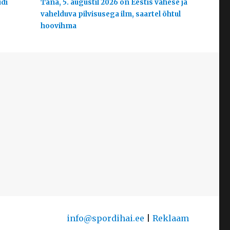
udi
Täna, 5. augustil 2026 on Eestis vähese ja
vahelduva pilvisusega ilm, saartel õhtul
hoovihma
info@spordihai.ee
|
Reklaam