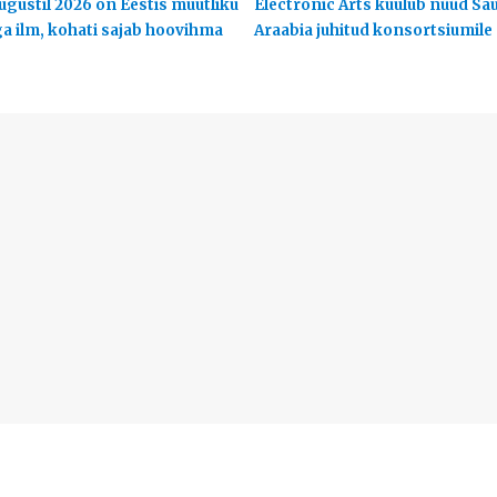
ugustil 2026 on Eestis muutliku
Electronic Arts kuulub nüüd Sa
ga ilm, kohati sajab hoovihma
Araabia juhitud konsortsiumile