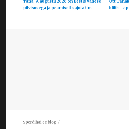
Täna, 9. augustil 2026 on Eestis vähese
Ott Tänak
pilvisusega ja peamiselt sajuta ilm
külili – a
Spordihai.ee blog