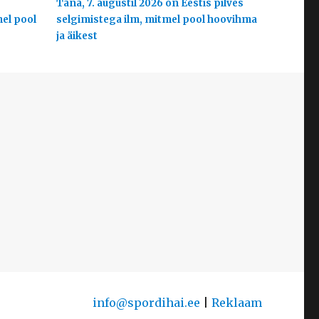
s
Täna, 7. augustil 2026 on Eestis pilves
mel pool
selgimistega ilm, mitmel pool hoovihma
ja äikest
info@spordihai.ee
|
Reklaam