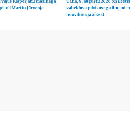
 vajus Klaperjahil masinaga
Täna, 8. augustil 2026 on Eesti
ppi tuli Martin Järveoja
vahelduva pilvisusega ilm, mit
hoovihma ja äikest