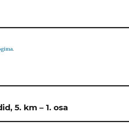
logima
.
id, 5. km – 1. osa