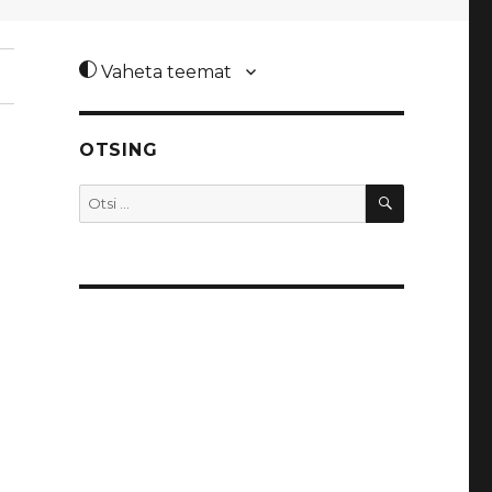
Vaheta teemat
OTSING
OTSI
Otsi: