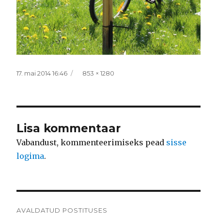
Postitatud
Täissuurus
17. mai 2014 16:46
853 × 1280
Lisa kommentaar
Vabandust, kommenteerimiseks pead
sisse
logima
.
Navigeerimine
AVALDATUD POSTITUSES