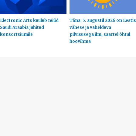
Electronic Arts kuulub nüüd
Täna, 5. augustil 2026 on Eestis
Saudi Araabia juhitud
vähese ja vahelduva
konsortsiumile
pilvisusega ilm, saartel õhtul
hoovihma