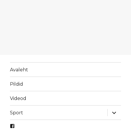
Avaleht
Pildid
Videod
laienda
Sport
alamme