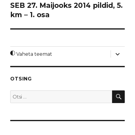
SEB 27. Maijooks 2014 pildid, 5.
km – 1. osa
laienda
Vaheta teemat
alamme
OTSING
OTS
Otsi: