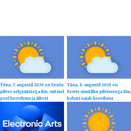
Täna, 7. augustil 2026 on Eestis
Täna, 6. augustil 2026 on
pilves selgimistega ilm, mitmel
Eestis muutliku pilvisusega ilm,
pool hoovihma ja äikest
kohati sajab hoovihma