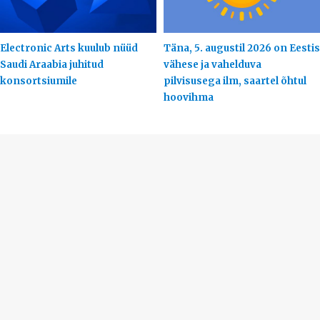
Electronic Arts kuulub nüüd
Täna, 5. augustil 2026 on Eestis
Saudi Araabia juhitud
vähese ja vahelduva
konsortsiumile
pilvisusega ilm, saartel õhtul
hoovihma