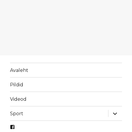
Avaleht
Pildid
Videod
laienda
Sport
alamme