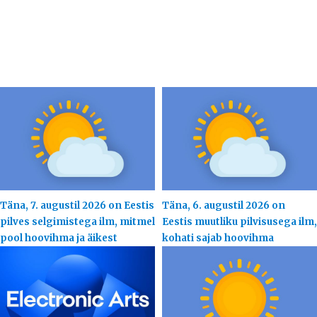
Täna, 7. augustil 2026 on Eestis
Täna, 6. augustil 2026 on
pilves selgimistega ilm, mitmel
Eestis muutliku pilvisusega ilm,
pool hoovihma ja äikest
kohati sajab hoovihma