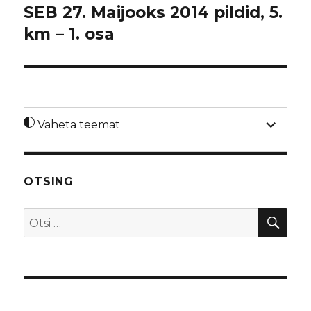
SEB 27. Maijooks 2014 pildid, 5.
km – 1. osa
laienda
Vaheta teemat
alamme
OTSING
OTS
Otsi: