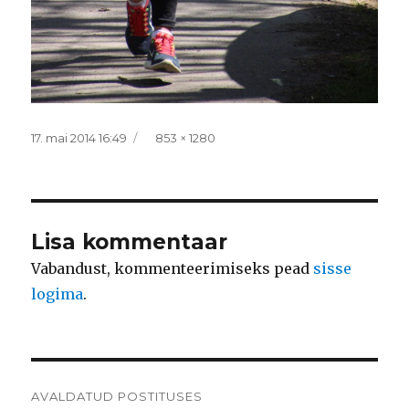
Postitatud
Täissuurus
17. mai 2014 16:49
853 × 1280
Lisa kommentaar
Vabandust, kommenteerimiseks pead
sisse
logima
.
Navigeerimine
AVALDATUD POSTITUSES