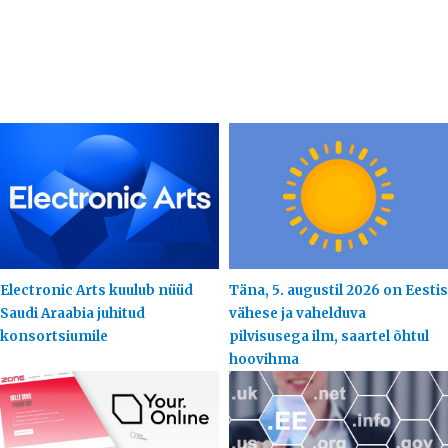
Electronic Arts kuulub nüüd
Täna, 5. augustil 2026 on Eestis
Saudi Araabia juhitud
vähese ja vahelduva
konsortsiumile
pilvisusega ilm, saartel õhtul
hoovihma