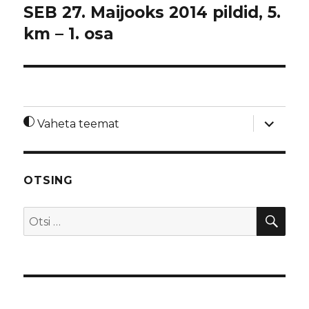
SEB 27. Maijooks 2014 pildid, 5.
km – 1. osa
laienda
Vaheta teemat
alamme
OTSING
OTS
Otsi: