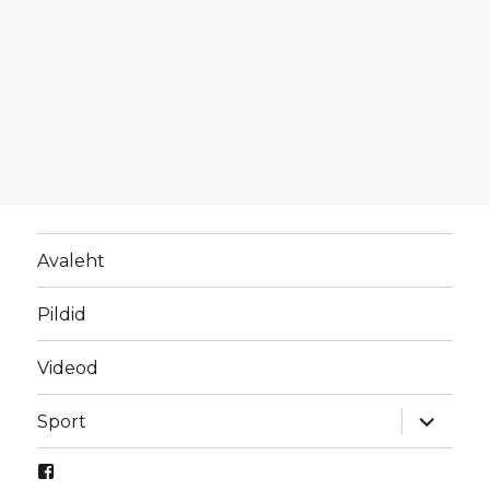
Avaleht
Pildid
Videod
laienda
Sport
alamme