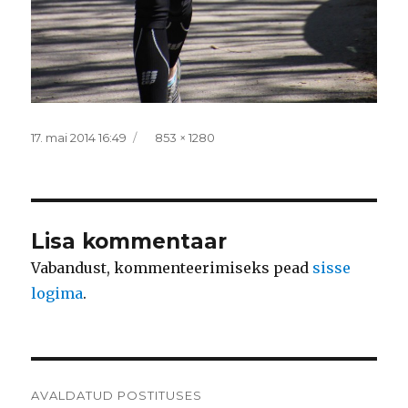
Postitatud
Täissuurus
17. mai 2014 16:49
853 × 1280
Lisa kommentaar
Vabandust, kommenteerimiseks pead
sisse
logima
.
Navigeerimine
AVALDATUD POSTITUSES