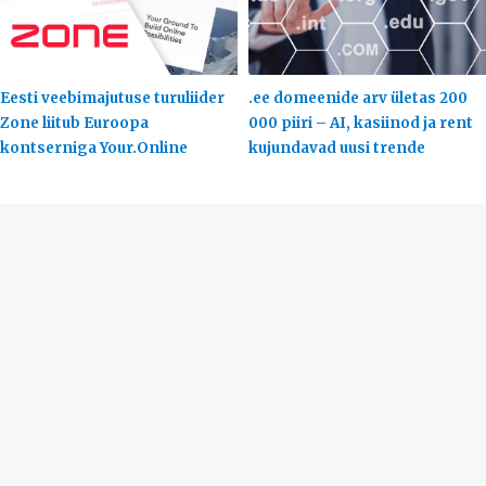
Eesti veebimajutuse turuliider
.ee domeenide arv ületas 200
Zone liitub Euroopa
000 piiri – AI, kasiinod ja rent
kontserniga Your.Online
kujundavad uusi trende