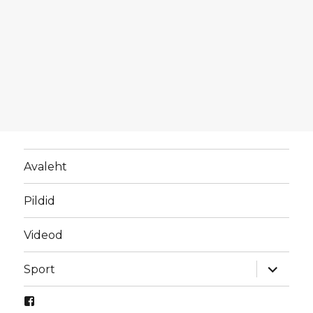
Avaleht
Pildid
Videod
laienda
Sport
alamme