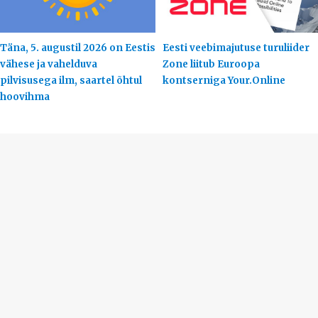
Täna, 5. augustil 2026 on Eestis
Eesti veebimajutuse turuliider
vähese ja vahelduva
Zone liitub Euroopa
pilvisusega ilm, saartel õhtul
kontserniga Your.Online
hoovihma