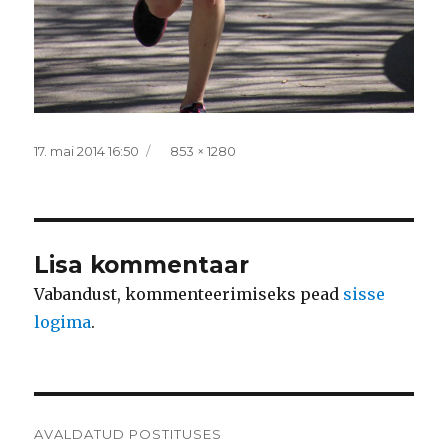
Postitatud
Täissuurus
17. mai 2014 16:50
853 × 1280
Lisa kommentaar
Vabandust, kommenteerimiseks pead
sisse
logima
.
Navigeerimine
AVALDATUD POSTITUSES