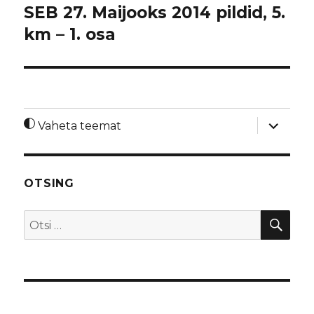
SEB 27. Maijooks 2014 pildid, 5.
km – 1. osa
laienda
Vaheta teemat
alamme
OTSING
OTS
Otsi: