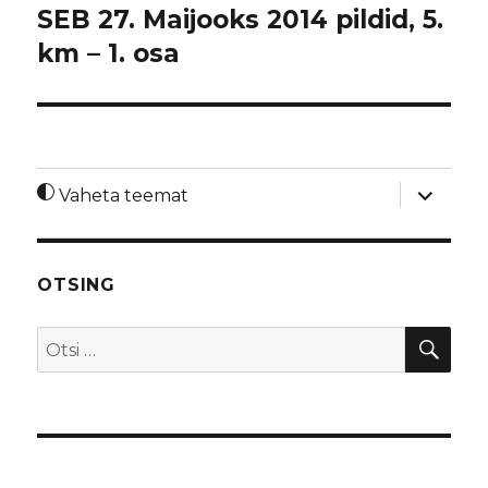
SEB 27. Maijooks 2014 pildid, 5.
km – 1. osa
laienda
Vaheta teemat
alamme
OTSING
OTS
Otsi: