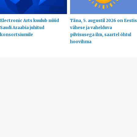
Electronic Arts kuulub nüüd
Täna, 5. augustil 2026 on Eestis
Saudi Araabia juhitud
vähese ja vahelduva
konsortsiumile
pilvisusega ilm, saartel õhtul
hoovihma