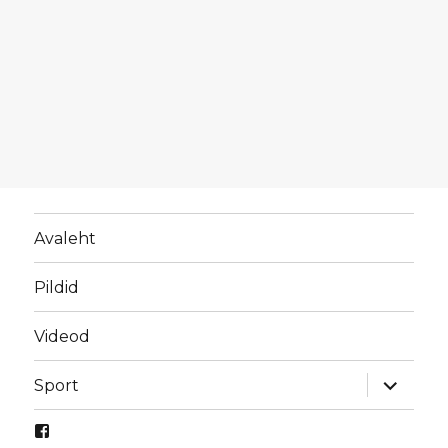
Avaleht
Pildid
Videod
laienda
Sport
alamme