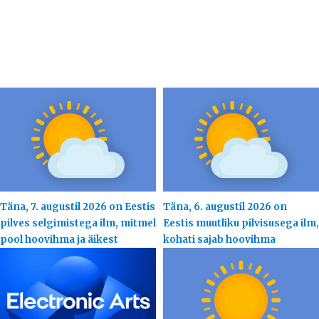
Täna, 7. augustil 2026 on Eestis
Täna, 6. augustil 2026 on
pilves selgimistega ilm, mitmel
Eestis muutliku pilvisusega ilm,
pool hoovihma ja äikest
kohati sajab hoovihma