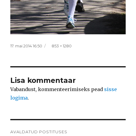
Postitatud
Täissuurus
17. mai 2014 16:50
853 × 1280
Lisa kommentaar
Vabandust, kommenteerimiseks pead
sisse
logima
.
Navigeerimine
AVALDATUD POSTITUSES