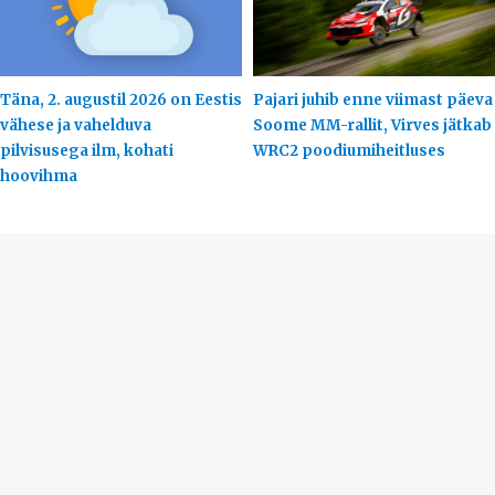
Täna, 2. augustil 2026 on Eestis
Pajari juhib enne viimast päeva
vähese ja vahelduva
Soome MM-rallit, Virves jätkab
pilvisusega ilm, kohati
WRC2 poodiumiheitluses
hoovihma