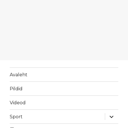
Avaleht
Pildid
Videod
laienda
Sport
alamme