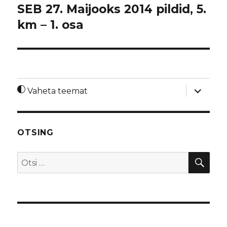
SEB 27. Maijooks 2014 pildid, 5.
km – 1. osa
laienda
Vaheta teemat
alamme
OTSING
OTS
Otsi: