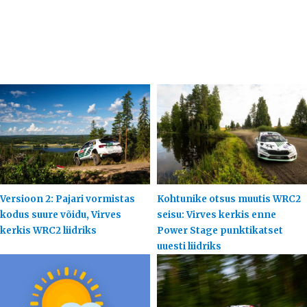
Versioon 2: Pajari vormistas
Kohtunike otsus muutis WRC2
kodus suure võidu, Virves
seisu: Virves kerkis enne
kerkis WRC2 liidriks
Power Stage punktikatset
uuesti liidriks