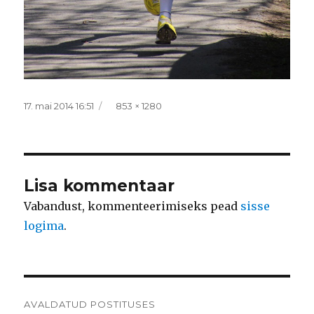
Postitatud
Täissuurus
17. mai 2014 16:51
853 × 1280
Lisa kommentaar
Vabandust, kommenteerimiseks pead
sisse
logima
.
Navigeerimine
AVALDATUD POSTITUSES