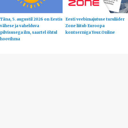
Täna, 5. augustil 2026 on Eestis
Eesti veebimajutuse turuliider
vähese ja vahelduva
Zone liitub Euroopa
pilvisusega ilm, saartel õhtul
kontserniga Your.Online
hoovihma