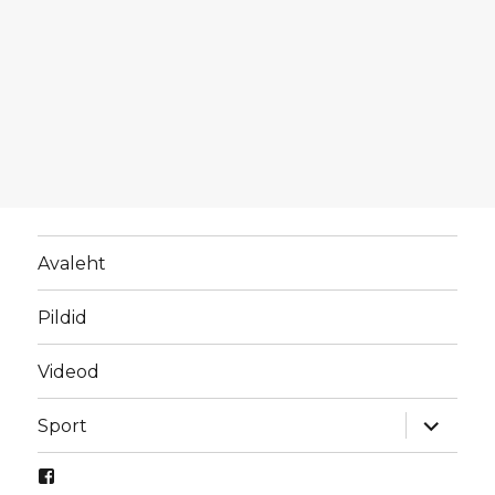
Avaleht
Pildid
Videod
laienda
Sport
alamme