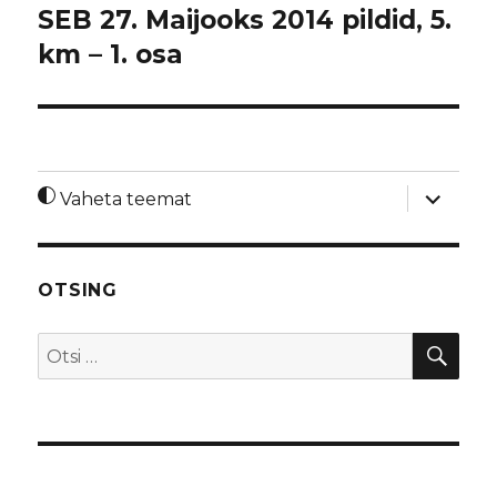
SEB 27. Maijooks 2014 pildid, 5.
km – 1. osa
laienda
Vaheta teemat
alamme
OTSING
OTS
Otsi: