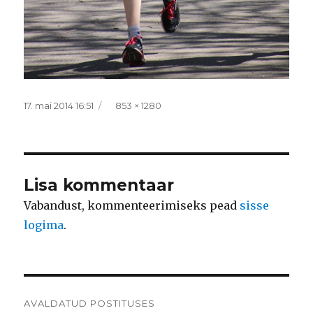
Postitatud
Täissuurus
17. mai 2014 16:51
853 × 1280
Lisa kommentaar
Vabandust, kommenteerimiseks pead
sisse
logima
.
Navigeerimine
AVALDATUD POSTITUSES