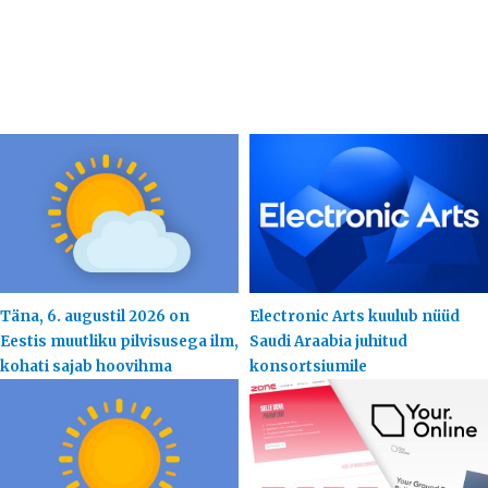
Täna, 6. augustil 2026 on
Electronic Arts kuulub nüüd
Eestis muutliku pilvisusega ilm,
Saudi Araabia juhitud
kohati sajab hoovihma
konsortsiumile