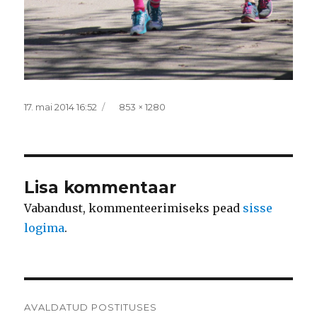
Postitatud
Täissuurus
17. mai 2014 16:52
853 × 1280
Lisa kommentaar
Vabandust, kommenteerimiseks pead
sisse
logima
.
Navigeerimine
AVALDATUD POSTITUSES