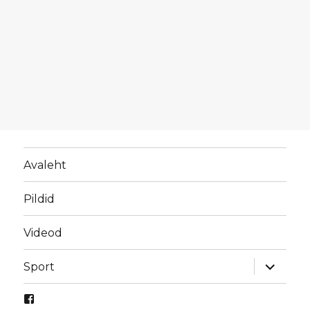
Avaleht
Pildid
Videod
laienda
Sport
alamme