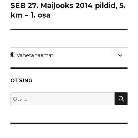
SEB 27. Maijooks 2014 pildid, 5.
km – 1. osa
laienda
Vaheta teemat
alamme
OTSING
OTS
Otsi: