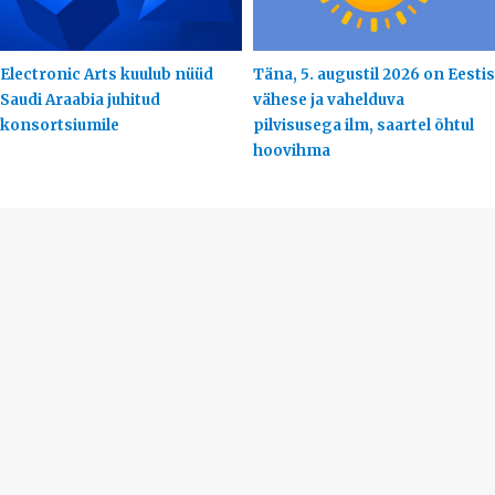
Electronic Arts kuulub nüüd
Täna, 5. augustil 2026 on Eestis
Saudi Araabia juhitud
vähese ja vahelduva
konsortsiumile
pilvisusega ilm, saartel õhtul
hoovihma