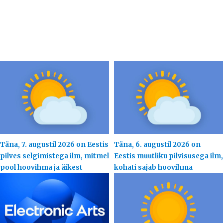
Täna, 7. augustil 2026 on Eestis
Täna, 6. augustil 2026 on
pilves selgimistega ilm, mitmel
Eestis muutliku pilvisusega ilm,
pool hoovihma ja äikest
kohati sajab hoovihma