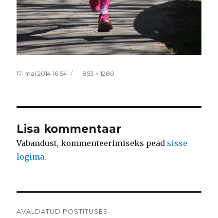
Postitatud
Täissuurus
17. mai 2014 16:54
853 × 1280
Lisa kommentaar
Vabandust, kommenteerimiseks pead
sisse
logima
.
Navigeerimine
AVALDATUD POSTITUSES