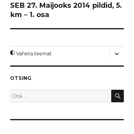
SEB 27. Maijooks 2014 pildid, 5.
km – 1. osa
laienda
Vaheta teemat
alamme
OTSING
OTS
Otsi: