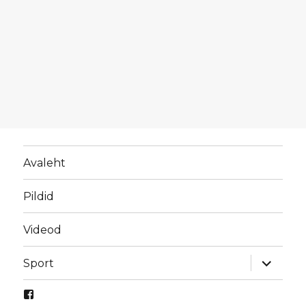
Avaleht
Pildid
Videod
laienda
Sport
alamme