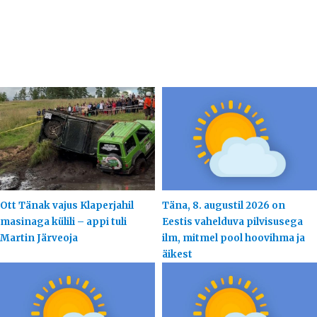
Ott Tänak vajus Klaperjahil
Täna, 8. augustil 2026 on
masinaga külili – appi tuli
Eestis vahelduva pilvisusega
Martin Järveoja
ilm, mitmel pool hoovihma ja
äikest