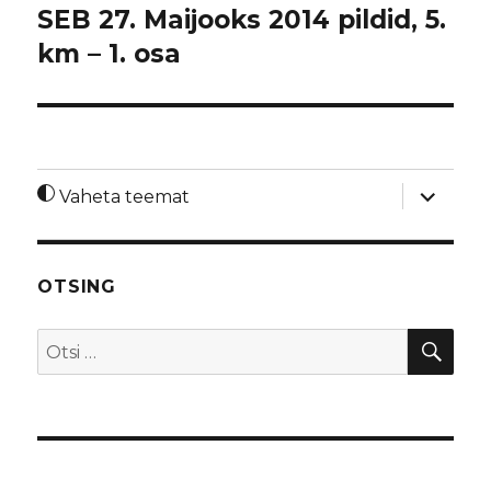
SEB 27. Maijooks 2014 pildid, 5.
km – 1. osa
laienda
Vaheta teemat
alamme
OTSING
OTS
Otsi: