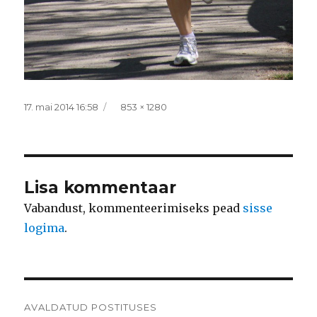
Postitatud
Täissuurus
17. mai 2014 16:58
853 × 1280
Lisa kommentaar
Vabandust, kommenteerimiseks pead
sisse
logima
.
Navigeerimine
AVALDATUD POSTITUSES