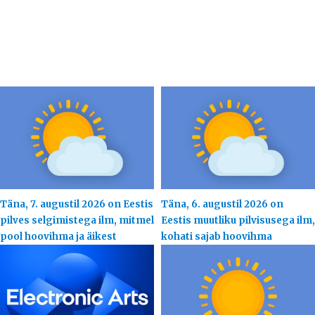
Täna, 7. augustil 2026 on Eestis
Täna, 6. augustil 2026 on
pilves selgimistega ilm, mitmel
Eestis muutliku pilvisusega ilm,
pool hoovihma ja äikest
kohati sajab hoovihma