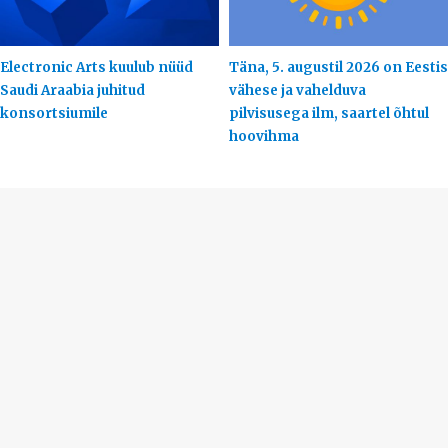
Electronic Arts kuulub nüüd
Täna, 5. augustil 2026 on Eestis
Saudi Araabia juhitud
vähese ja vahelduva
konsortsiumile
pilvisusega ilm, saartel õhtul
hoovihma