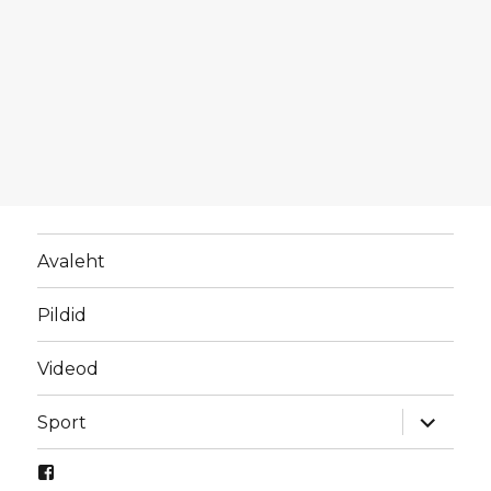
Avaleht
Pildid
Videod
laienda
Sport
alamme