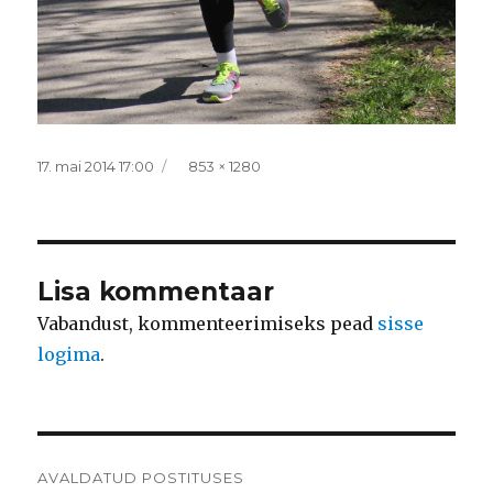
Postitatud
Täissuurus
17. mai 2014 17:00
853 × 1280
Lisa kommentaar
Vabandust, kommenteerimiseks pead
sisse
logima
.
Navigeerimine
AVALDATUD POSTITUSES