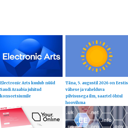
Electronic Arts kuulub nüüd
Täna, 5. augustil 2026 on Eestis
Saudi Araabia juhitud
vähese ja vahelduva
konsortsiumile
pilvisusega ilm, saartel õhtul
hoovihma