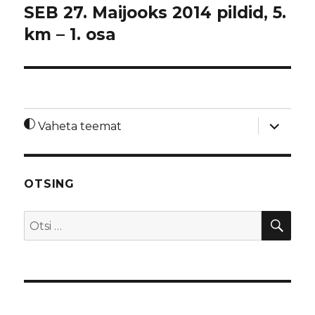
SEB 27. Maijooks 2014 pildid, 5.
km – 1. osa
laienda
Vaheta teemat
alamme
OTSING
OTS
Otsi: