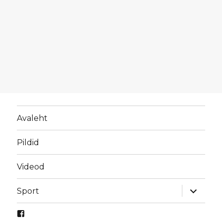
Avaleht
Pildid
Videod
laienda
Sport
alamme