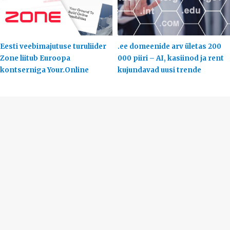
Eesti veebimajutuse turuliider
.ee domeenide arv ületas 200
Zone liitub Euroopa
000 piiri – AI, kasiinod ja rent
kontserniga Your.Online
kujundavad uusi trende