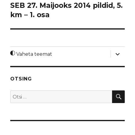
SEB 27. Maijooks 2014 pildid, 5.
km – 1. osa
laienda
Vaheta teemat
alamme
OTSING
OTS
Otsi: