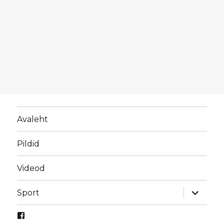
Avaleht
Pildid
Videod
laienda
Sport
alamme