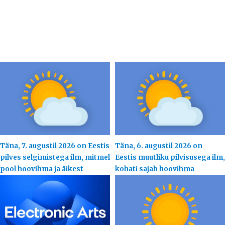
Täna, 7. augustil 2026 on Eestis
Täna, 6. augustil 2026 on
pilves selgimistega ilm, mitmel
Eestis muutliku pilvisusega ilm,
pool hoovihma ja äikest
kohati sajab hoovihma