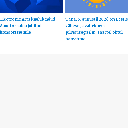
Electronic Arts kuulub nüüd
Täna, 5. augustil 2026 on Eestis
Saudi Araabia juhitud
vähese ja vahelduva
konsortsiumile
pilvisusega ilm, saartel õhtul
hoovihma