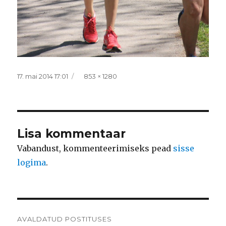
Postitatud
Täissuurus
17. mai 2014 17:01
853 × 1280
Lisa kommentaar
Vabandust, kommenteerimiseks pead
sisse
logima
.
Navigeerimine
AVALDATUD POSTITUSES