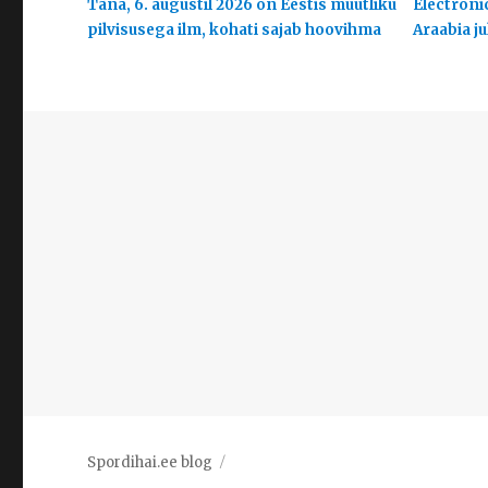
Täna, 6. augustil 2026 on Eestis muutliku
Electroni
pilvisusega ilm, kohati sajab hoovihma
Araabia j
Spordihai.ee blog