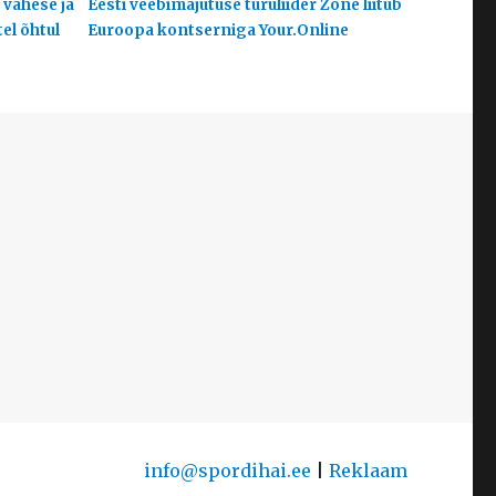
 vähese ja
Eesti veebimajutuse turuliider Zone liitub
el õhtul
Euroopa kontserniga Your.Online
info@spordihai.ee
|
Reklaam