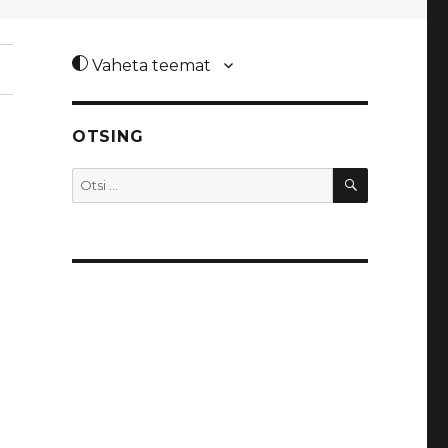
Vaheta teemat
OTSING
OTSI
Otsi: