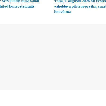
c Arts kuulub nüüd Saudi
Täna, 5. augustil 2026 on Eestis
uhitud konsortsiumile
vahelduva pilvisusega ilm, saart
hoovihma