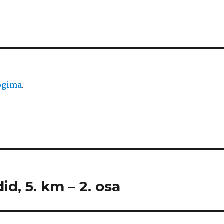
logima
.
id, 5. km – 2. osa