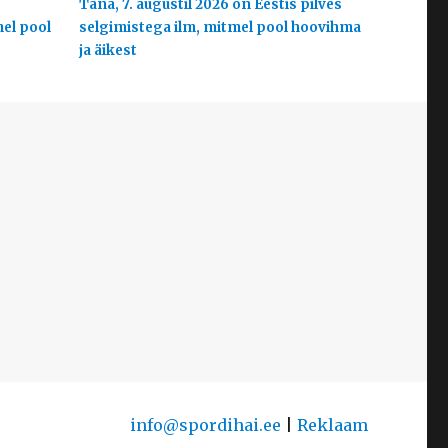
s
Täna, 7. augustil 2026 on Eestis pilves
mel pool
selgimistega ilm, mitmel pool hoovihma
ja äikest
info@spordihai.ee
|
Reklaam