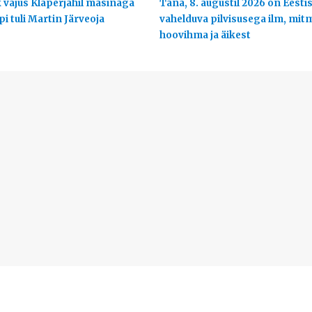
 vajus Klaperjahil masinaga
Täna, 8. augustil 2026 on Eesti
ppi tuli Martin Järveoja
vahelduva pilvisusega ilm, mit
hoovihma ja äikest