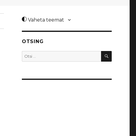
Vaheta teemat
OTSING
OTSI
Otsi: