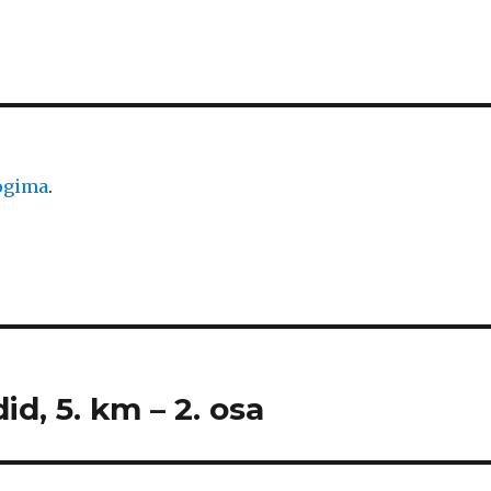
logima
.
id, 5. km – 2. osa