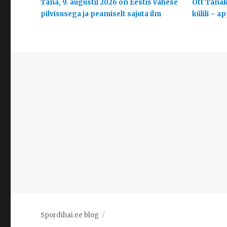
Täna, 9. augustil 2026 on Eestis vähese
Ott Tänak
pilvisusega ja peamiselt sajuta ilm
külili – a
Spordihai.ee blog