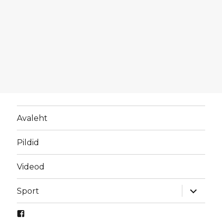
Avaleht
Pildid
Videod
laienda
Sport
alamme