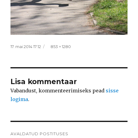
Postitatud
Täissuurus
17. mai 2014 17:12
853 × 1280
Lisa kommentaar
Vabandust, kommenteerimiseks pead
sisse
logima
.
Navigeerimine
AVALDATUD POSTITUSES