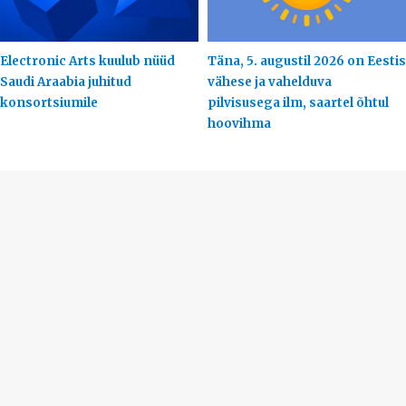
Electronic Arts kuulub nüüd
Täna, 5. augustil 2026 on Eestis
Saudi Araabia juhitud
vähese ja vahelduva
konsortsiumile
pilvisusega ilm, saartel õhtul
hoovihma