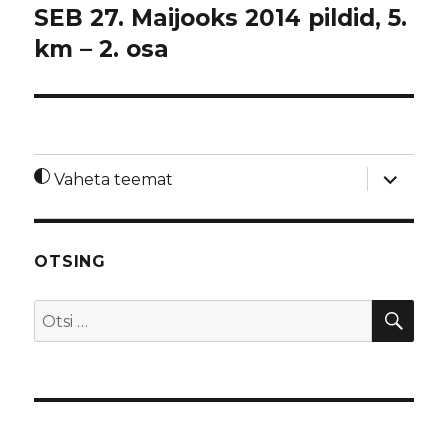
SEB 27. Maijooks 2014 pildid, 5.
km – 2. osa
laienda
Vaheta teemat
alamme
OTSING
OTS
Otsi: