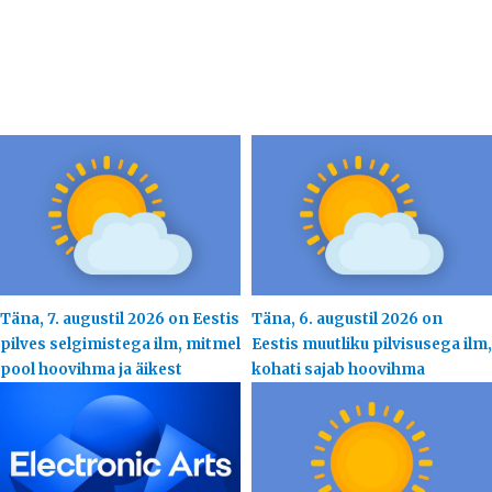
Täna, 7. augustil 2026 on Eestis
Täna, 6. augustil 2026 on
pilves selgimistega ilm, mitmel
Eestis muutliku pilvisusega ilm,
pool hoovihma ja äikest
kohati sajab hoovihma