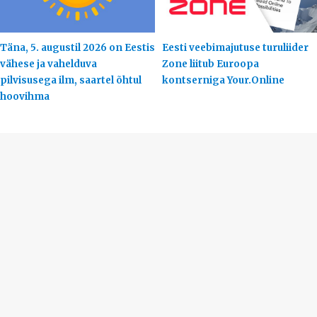
Täna, 5. augustil 2026 on Eestis
Eesti veebimajutuse turuliider
vähese ja vahelduva
Zone liitub Euroopa
pilvisusega ilm, saartel õhtul
kontserniga Your.Online
hoovihma