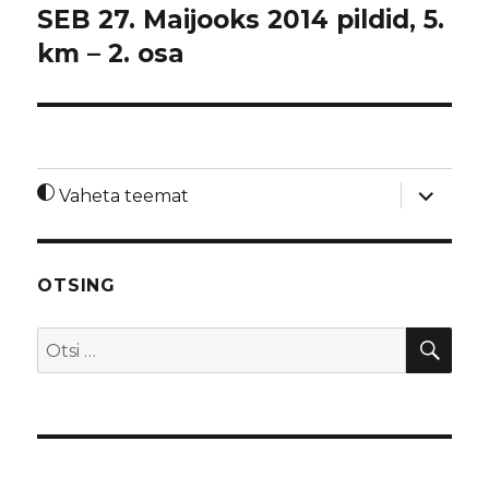
SEB 27. Maijooks 2014 pildid, 5.
km – 2. osa
laienda
Vaheta teemat
alamme
OTSING
OTS
Otsi: