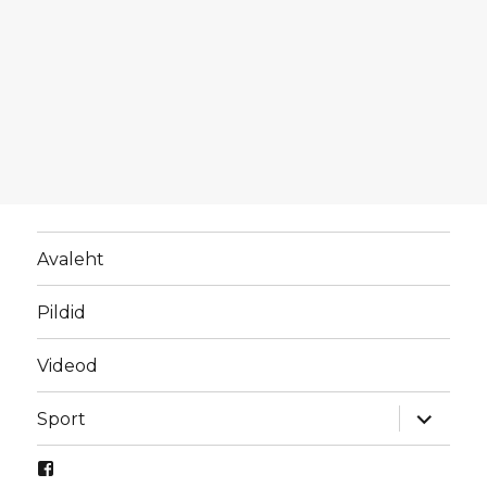
Avaleht
Pildid
Videod
laienda
Sport
alamme