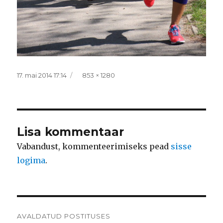
Postitatud
Täissuurus
17. mai 2014 17:14
853 × 1280
Lisa kommentaar
Vabandust, kommenteerimiseks pead
sisse
logima
.
Navigeerimine
AVALDATUD POSTITUSES