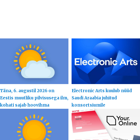
Täna, 6. augustil 2026 on
Electronic Arts kuulub nüüd
Eestis muutliku pilvisusega ilm,
Saudi Araabia juhitud
kohati sajab hoovihma
konsortsiumile