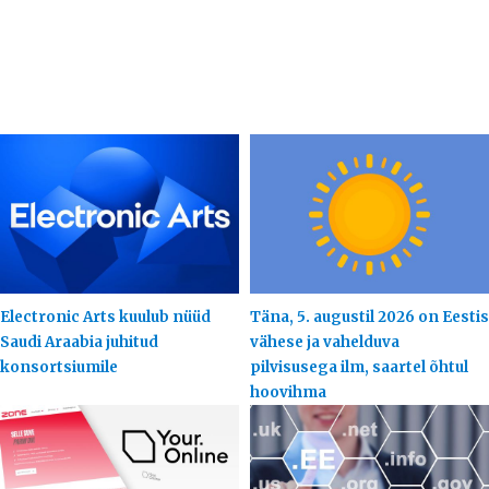
Electronic Arts kuulub nüüd
Täna, 5. augustil 2026 on Eestis
Saudi Araabia juhitud
vähese ja vahelduva
konsortsiumile
pilvisusega ilm, saartel õhtul
hoovihma