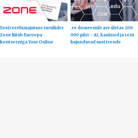
Eesti veebimajutuse turuliider
.ee domeenide arv ületas 200
Zone liitub Euroopa
000 piiri – AI, kasiinod ja rent
kontserniga Your.Online
kujundavad uusi trende