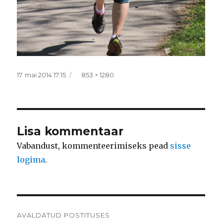
Postitatud
Täissuurus
17. mai 2014 17:15
853 × 1280
Lisa kommentaar
Vabandust, kommenteerimiseks pead
sisse
logima
.
Navigeerimine
AVALDATUD POSTITUSES