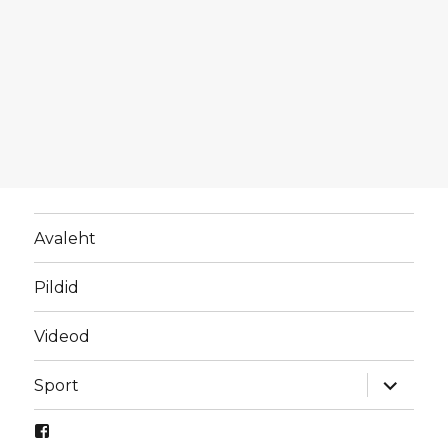
Avaleht
Pildid
Videod
laienda
Sport
alamme