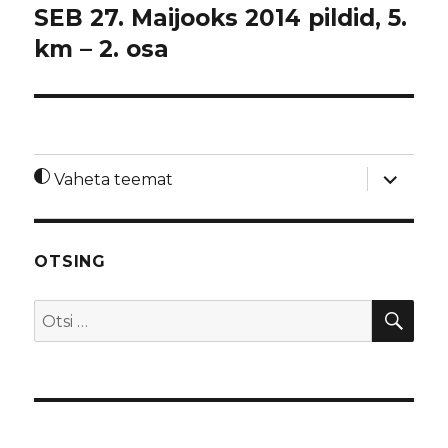
SEB 27. Maijooks 2014 pildid, 5.
km – 2. osa
laienda
Vaheta teemat
alamme
OTSING
OTS
Otsi: