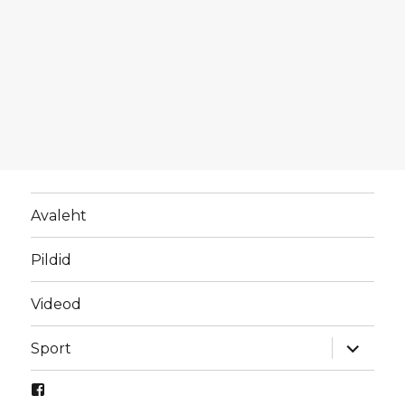
Avaleht
Pildid
Videod
laienda
Sport
alamme