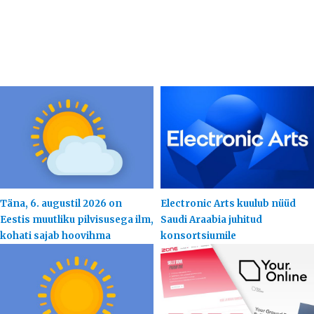
Täna, 6. augustil 2026 on
Electronic Arts kuulub nüüd
Eestis muutliku pilvisusega ilm,
Saudi Araabia juhitud
kohati sajab hoovihma
konsortsiumile