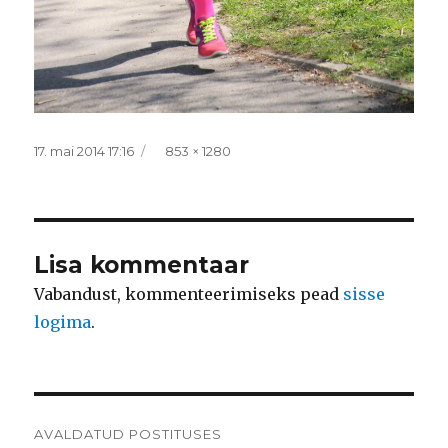
Postitatud
Täissuurus
17. mai 2014 17:16
853 × 1280
Lisa kommentaar
Vabandust, kommenteerimiseks pead
sisse
logima
.
Navigeerimine
AVALDATUD POSTITUSES