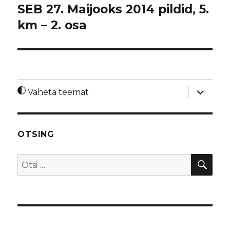
SEB 27. Maijooks 2014 pildid, 5.
km – 2. osa
laienda
Vaheta teemat
alamme
OTSING
OTS
Otsi: