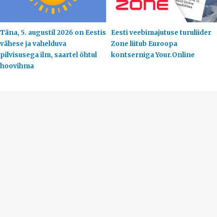
Täna, 5. augustil 2026 on Eestis
Eesti veebimajutuse turuliider
vähese ja vahelduva
Zone liitub Euroopa
pilvisusega ilm, saartel õhtul
kontserniga Your.Online
hoovihma