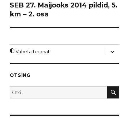
SEB 27. Maijooks 2014 pildid, 5.
km – 2. osa
laienda
Vaheta teemat
alamme
OTSING
OTS
Otsi: