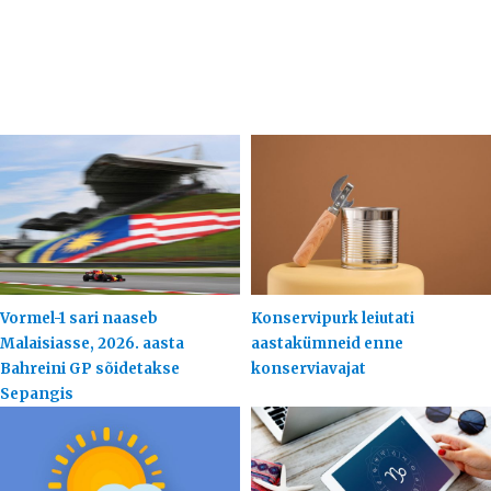
Vormel-1 sari naaseb
Konservipurk leiutati
Malaisiasse, 2026. aasta
aastakümneid enne
Bahreini GP sõidetakse
konserviavajat
Sepangis