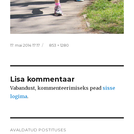
Postitatud
Täissuurus
17. mai 2014 17:17
853 × 1280
Lisa kommentaar
Vabandust, kommenteerimiseks pead
sisse
logima
.
Navigeerimine
AVALDATUD POSTITUSES