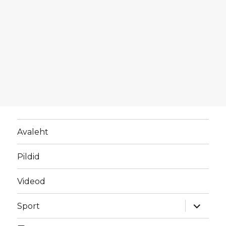
Avaleht
Pildid
Videod
laienda
Sport
alamme