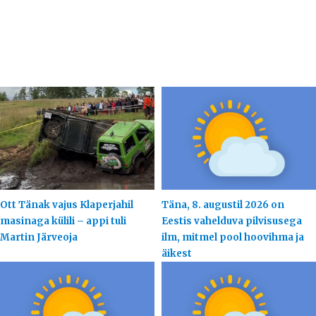
Ott Tänak vajus Klaperjahil
Täna, 8. augustil 2026 on
masinaga külili – appi tuli
Eestis vahelduva pilvisusega
Martin Järveoja
ilm, mitmel pool hoovihma ja
äikest