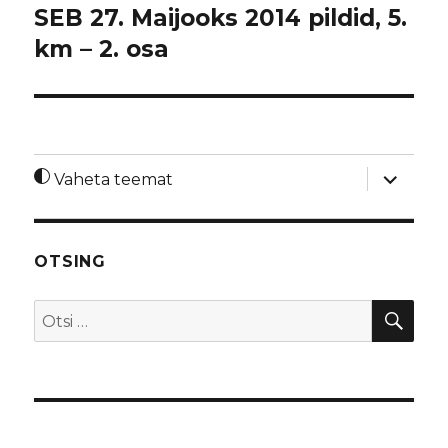
SEB 27. Maijooks 2014 pildid, 5.
km – 2. osa
laienda
Vaheta teemat
alamme
OTSING
OTS
Otsi: