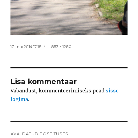
Postitatud
Täissuurus
17. mai 2014 17:18
853 × 1280
Lisa kommentaar
Vabandust, kommenteerimiseks pead
sisse
logima
.
Navigeerimine
AVALDATUD POSTITUSES