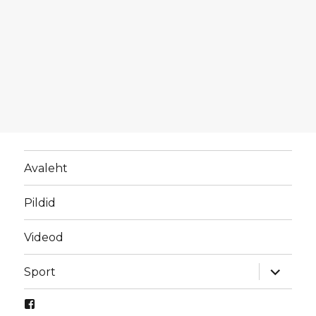
Avaleht
Pildid
Videod
laienda
Sport
alamme